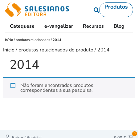
Produtos
Catequese
e-vangelizar
Recursos
Blog
L
Início
/
produtos relacionados
/
2014
Início
/ produtos relacionados do produto / 2014
2014
Não foram encontrados produtos
correspondentes à sua pesquisa.
0
Entrar / Registar
0,00
€