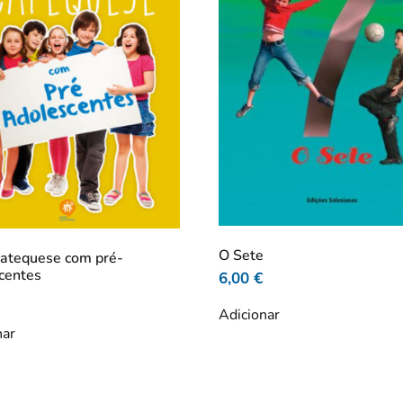
O Sete
catequese com pré-
centes
6,00
€
Adicionar
nar