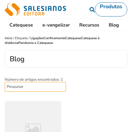
Produtos
Catequese
e-vangelizar
Recursos
Blog
L
Início
/
Etiqueta
/
LigaçõesConfinamentoCatequeseCatequese à
distânciaPandemia e Catequese
Blog
Número de artigos encontrados: 1