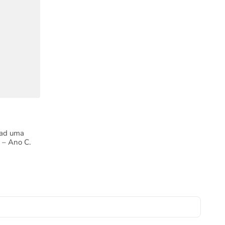
oad uma
a – Ano C.