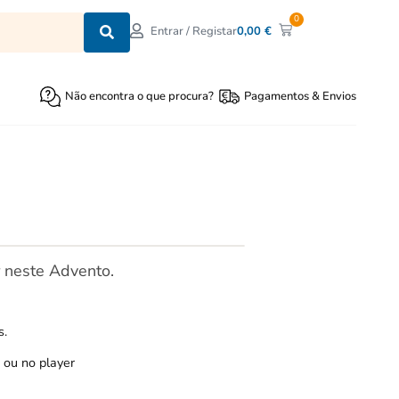
0
0,00
€
Entrar / Registar
Não encontra o que procura?
Pagamentos & Envios
r neste Advento.
s.
ou no player