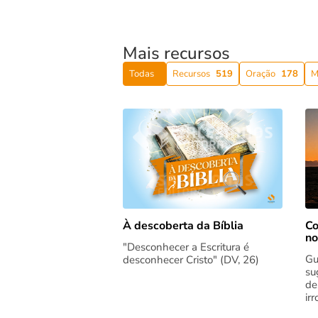
Mais recursos
Todas
Recursos
519
Oração
178
M
Co
À descoberta da Bíblia
no
"Desconhecer a Escritura é
Gu
desconhecer Cristo" (DV, 26)
su
de
ir