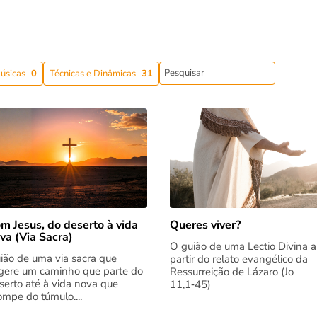
úsicas
0
Técnicas e Dinâmicas
31
m Jesus, do deserto à vida
Queres viver?
va (Via Sacra)
O guião de uma Lectio Divina a
ião de uma via sacra que
partir do relato evangélico da
gere um caminho que parte do
Ressurreição de Lázaro (Jo
serto até à vida nova que
11,1‑45)
rompe do túmulo....