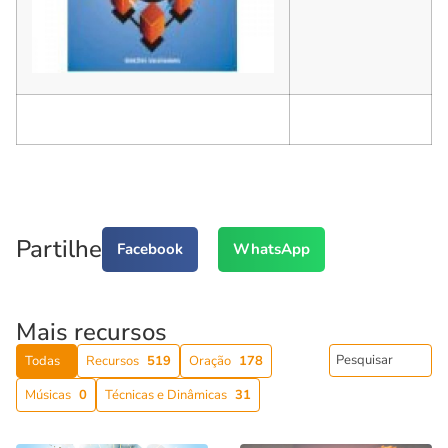
Partilhe
Facebook
WhatsApp
Mais recursos
Todas
Recursos
519
Oração
178
Músicas
0
Técnicas e Dinâmicas
31