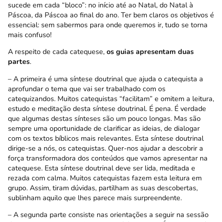
sucede em cada “bloco”: no início até ao Natal, do Natal à
Páscoa, da Páscoa ao final do ano. Ter bem claros os objetivos é
essencial: sem sabermos para onde queremos ir, tudo se torna
mais confuso!
A respeito de cada catequese,
os guias apresentam duas
partes
.
– A primeira é uma síntese doutrinal que ajuda o catequista a
aprofundar o tema que vai ser trabalhado com os
catequizandos. Muitos catequistas “facilitam” e omitem a leitura,
estudo e meditação desta síntese doutrinal. É pena. É verdade
que algumas destas sínteses são um pouco longas. Mas são
sempre uma oportunidade de clarificar as ideias, de dialogar
com os textos bíblicos mais relevantes. Esta síntese doutrinal
dirige-se a nós, os catequistas. Quer-nos ajudar a descobrir a
força transformadora dos conteúdos que vamos apresentar na
catequese. Esta síntese doutrinal deve ser lida, meditada e
rezada com calma. Muitos catequistas fazem esta leitura em
grupo. Assim, tiram dúvidas, partilham as suas descobertas,
sublinham aquilo que lhes parece mais surpreendente.
– A segunda parte consiste nas orientações a seguir na sessão