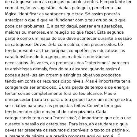
de catequese com as crianças ou adolescentes. É importante ler
com atenção as sugestões dadas pelo guia, perceber a sua
lógica, identificar as vantagens que traz. Só assim poderás
antecipar o que é que vai funcionar com o teu grupo ou o que
pode dar problemas. E, a partir daqui, pensar em alterações,
maiores ou menores, em relação ao que fazer. Esta segunda
parte é como um mapa do que deve acontecer durante a sessão
da catequese. Deves lê-la com calma, sem preconceitos. Lê
tendo presente as tuas próprias competências educativas, as
características do teu grupo, os materiais que vão ser
necessários. Às vezes, as propostas dos “catecismos” parecem-
te ambiciosas demais, fora do teu alcance; quando assim é,
podes alterá-las em ordem a atingir os objetivos propostos
tendo em conta os recursos dispo níveis. Mas é importante ter a
coragem de ser ambicioso. É uma perda de tempo e de energia
tentar coisas completamente fora do teu alcance. Mas é
enriquecedor (para ti e para o teu grupo) fazer um esforço extra,
ser criativo para usar as propostas feitas. Convém ler o guia
tendo em atenção o manual do catequizando. Cada
catequizando tem o seu “catecismo”; é importante que ele o use
durante a sessão de catequese. Para isso, ao estudares o guia
deves ter presente os recursos disponíveis: o texto da página x,
a imagem da página y, a oração proposta aqui ou acolá… É