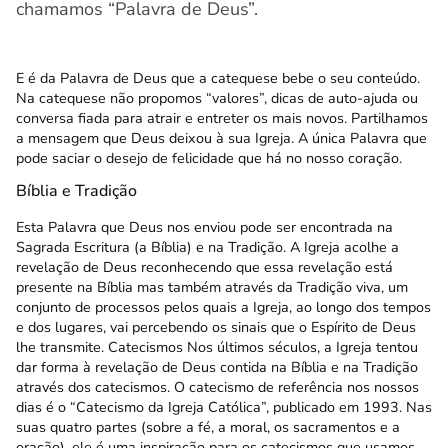
chamamos “Palavra de Deus”.
E é da Palavra de Deus que a catequese bebe o seu conteúdo.
Na catequese não propomos “valores”, dicas de auto-ajuda ou
conversa fiada para atrair e entreter os mais novos. Partilhamos
a mensagem que Deus deixou à sua Igreja. A única Palavra que
pode saciar o desejo de felicidade que há no nosso coração.
Bíblia e Tradição
Esta Palavra que Deus nos enviou pode ser encontrada na
Sagrada Escritura (a Bíblia) e na Tradição. A Igreja acolhe a
revelação de Deus reconhecendo que essa revelação está
presente na Bíblia mas também através da Tradição viva, um
conjunto de processos pelos quais a Igreja, ao longo dos tempos
e dos lugares, vai percebendo os sinais que o Espírito de Deus
lhe transmite. Catecismos Nos últimos séculos, a Igreja tentou
dar forma à revelação de Deus contida na Bíblia e na Tradição
através dos catecismos. O catecismo de referência nos nossos
dias é o “Catecismo da Igreja Católica”, publicado em 1993. Nas
suas quatro partes (sobre a fé, a moral, os sacramentos e a
oração), ele é uma inspiração para os catecismos que usamos.