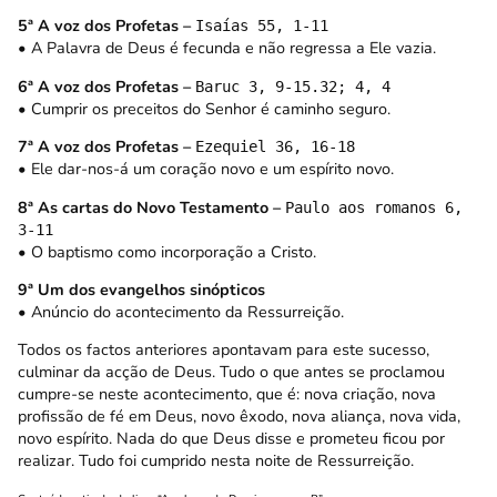
5ª A voz dos Profetas –
Isaías 55, 1-11
• A Palavra de Deus é fecunda e não regressa a Ele vazia.
6ª A voz dos Profetas –
Baruc 3, 9-15.32; 4, 4
• Cumprir os preceitos do Senhor é caminho seguro.
7ª A voz dos Profetas –
Ezequiel 36, 16-18
• Ele dar-nos-á um coração novo e um espírito novo.
8ª As cartas do Novo Testamento –
Paulo aos romanos 6,
3-11
• O baptismo como incorporação a Cristo.
9ª Um dos evangelhos sinópticos
• Anúncio do acontecimento da Ressurreição.
Todos os factos anteriores apontavam para este sucesso,
culminar da acção de Deus. Tudo o que antes se proclamou
cumpre-se neste acontecimento, que é: nova criação, nova
profissão de fé em Deus, novo êxodo, nova aliança, nova vida,
novo espírito. Nada do que Deus disse e prometeu ficou por
realizar. Tudo foi cumprido nesta noite de Ressurreição.