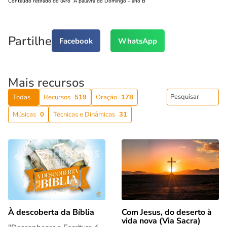
Conteúdo retirado do livro “A palavra do Domingo – ano B”
Partilhe
Facebook
WhatsApp
Mais recursos
Todas
Recursos
519
Oração
178
Músicas
0
Técnicas e Dinâmicas
31
Com Jesus, do deserto à
À descoberta da Bíblia
vida nova (Via Sacra)