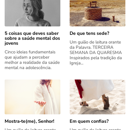
5 coisas que deves saber
De que tens sede?
sobre a saúde mental dos
Um guião de leitura orante
jovens
da Palavra. TERCEIRA
Cinco ideias fundamentais
SEMANA DA QUARESMA
que ajudam a perceber
Inspirados pela tradição da
melhor a realidade da saúde
Igreja...
mental na adolescência.
Mostra‑te(me), Senhor!
Em quem confias?
Um guião de leitura orante
Um guião de leitura orante