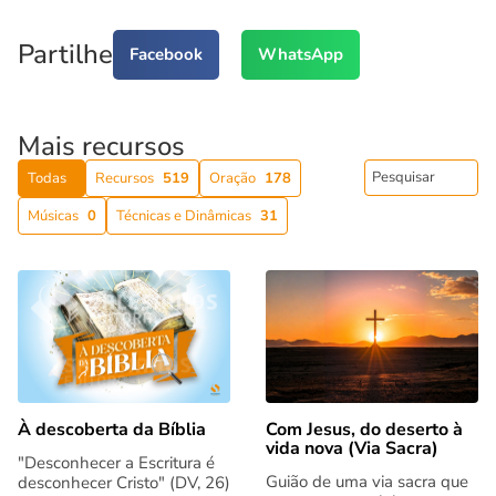
Partilhe
Facebook
WhatsApp
Mais recursos
Todas
Recursos
519
Oração
178
Músicas
0
Técnicas e Dinâmicas
31
Com Jesus, do deserto à
À descoberta da Bíblia
vida nova (Via Sacra)
"Desconhecer a Escritura é
Guião de uma via sacra que
desconhecer Cristo" (DV, 26)