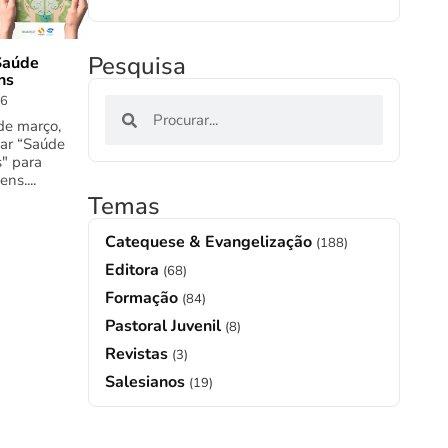
Pesquisa
Saúde
ns
26
de março,
nar “Saúde
" para
ns....
Temas
Catequese & Evangelização
(188)
Editora
(68)
Formação
(84)
Pastoral Juvenil
(8)
Revistas
(3)
Salesianos
(19)