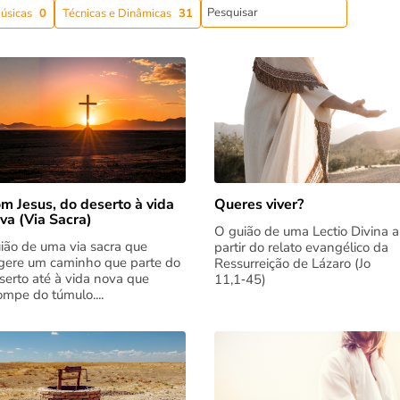
úsicas
0
Técnicas e Dinâmicas
31
m Jesus, do deserto à vida
Queres viver?
va (Via Sacra)
O guião de uma Lectio Divina a
ião de uma via sacra que
partir do relato evangélico da
gere um caminho que parte do
Ressurreição de Lázaro (Jo
serto até à vida nova que
11,1‑45)
rompe do túmulo....