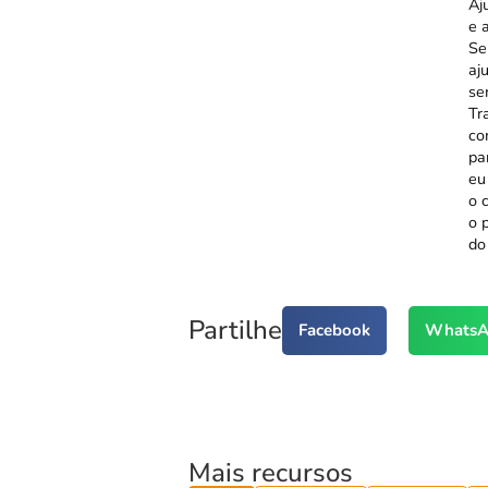
Aj
e 
Se
aj
se
Tr
co
pa
eu
o 
o 
do
Partilhe
Facebook
WhatsA
Mais recursos