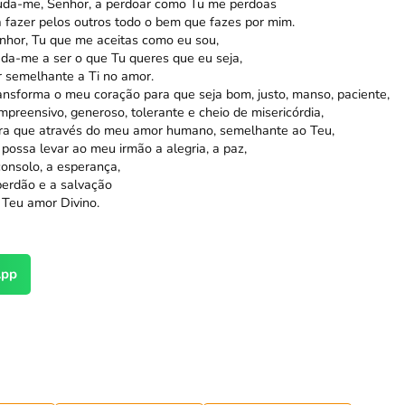
uda-me, Senhor, a perdoar como Tu me perdoas
a fazer pelos outros todo o bem que fazes por mim.
nhor, Tu que me aceitas como eu sou,
uda-me a ser o que Tu queres que eu seja,
r semelhante a Ti no amor.
ansforma o meu coração para que seja bom, justo, manso, paciente,
mpreensivo, generoso, tolerante e cheio de misericórdia,
ra que através do meu amor humano, semelhante ao Teu,
 possa levar ao meu irmão a alegria, a paz,
consolo, a esperança,
perdão e a salvação
 Teu amor Divino.
pp