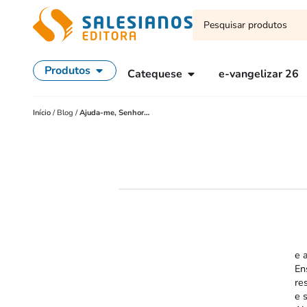
Produtos
Catequese
e-vangelizar 26
Início
/
Blog
/
Ajuda-me, Senhor…
e 
En
re
e 