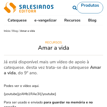
Produtos
Catequese
e-vangelizar
Recursos
Blog
L
Início
/
Blog
/
Amar a vida
RECURSOS
Amar a vida
Já está disponível mais um vídeo de apoio à
catequese. desta vez trata-se da catequese
Amar
a vida
, do 9º ano.
Podes ver o vídeo aqui.
{youtube}jzAMb1RAe3I{/youtube}
Para ser usado e enviado
para guardar na memória e no
coração.