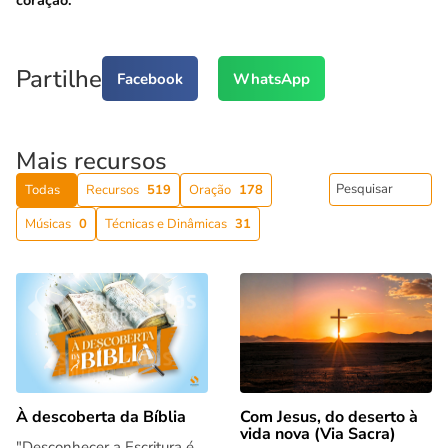
Partilhe
Facebook
WhatsApp
Mais recursos
Todas
Recursos
519
Oração
178
Músicas
0
Técnicas e Dinâmicas
31
Com Jesus, do deserto à
À descoberta da Bíblia
vida nova (Via Sacra)
"Desconhecer a Escritura é