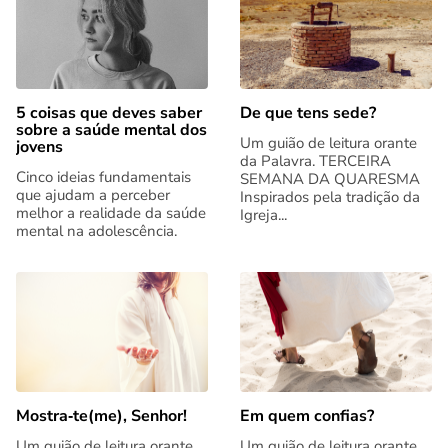
5 coisas que deves saber
De que tens sede?
sobre a saúde mental dos
Um guião de leitura orante
jovens
da Palavra. TERCEIRA
Cinco ideias fundamentais
SEMANA DA QUARESMA
que ajudam a perceber
Inspirados pela tradição da
melhor a realidade da saúde
Igreja...
mental na adolescência.
Mostra‑te(me), Senhor!
Em quem confias?
Um guião de leitura orante
Um guião de leitura orante