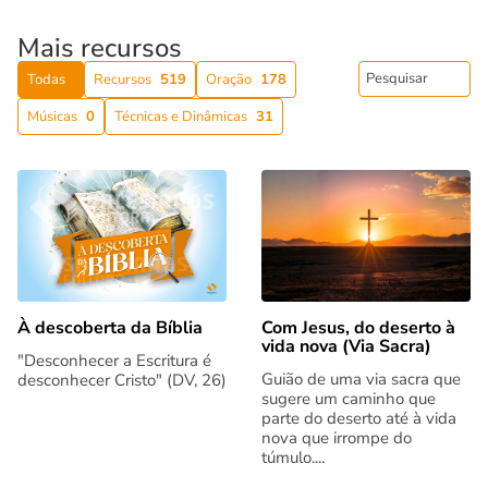
Mais recursos
Todas
Recursos
519
Oração
178
Músicas
0
Técnicas e Dinâmicas
31
Com Jesus, do deserto à
À descoberta da Bíblia
vida nova (Via Sacra)
"Desconhecer a Escritura é
Guião de uma via sacra que
desconhecer Cristo" (DV, 26)
sugere um caminho que
parte do deserto até à vida
nova que irrompe do
túmulo....