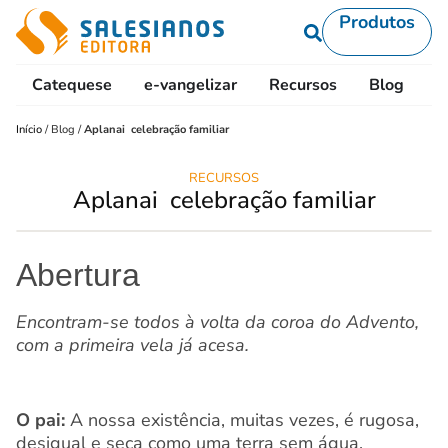
Produtos
Catequese
e-vangelizar
Recursos
Blog
L
Início
/
Blog
/
Aplanai  celebração familiar
RECURSOS
Aplanai  celebração familiar
Abertura
Encontram-se todos à volta da coroa do Advento,
com a primeira vela já acesa.
O pai:
A nossa existência, muitas vezes, é rugosa,
desigual e seca como uma terra sem água.