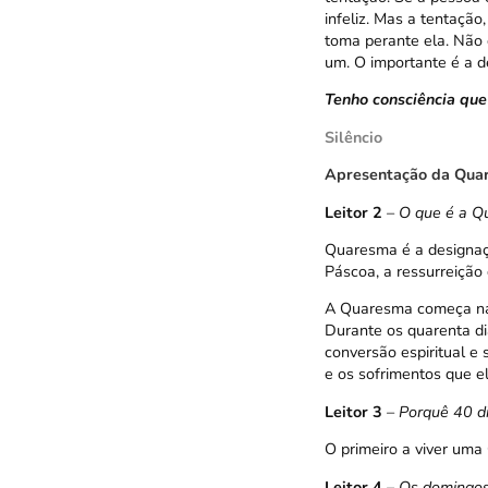
infeliz. Mas a tentaçã
toma perante ela. Não 
um. O importante é a d
Tenho consciência que
Silêncio
Apresentação da Qua
Leitor 2
–
O que é a Q
Quaresma é a designaçã
Páscoa, a ressurreição
A Quaresma começa na 
Durante os quarenta di
conversão espiritual e
e os sofrimentos que el
Leitor 3
–
Porquê 40 d
O primeiro a viver uma
Leitor 4
–
Os domingos