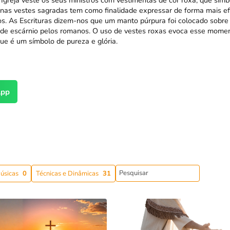
reja veste os seus ministros com vestimentas de cor roxa, que simbol
 nas vestes sagradas tem como finalidade expressar de forma mais efi
os. As Escrituras dizem-nos que um manto púrpura foi colocado sobre
de escárnio pelos romanos. O uso de vestes roxas evoca esse momen
ue é um símbolo de pureza e glória.
pp
úsicas
0
Técnicas e Dinâmicas
31