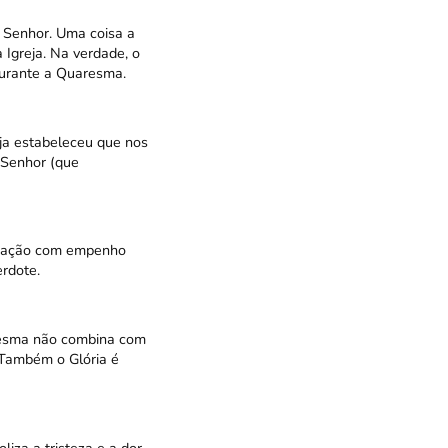
 Senhor. Uma coisa a
Igreja. Na verdade, o
durante a Quaresma.
ja estabeleceu que nos
 Senhor (que
cipação com empenho
erdote.
]
aresma não combina com
. Também o Glória é