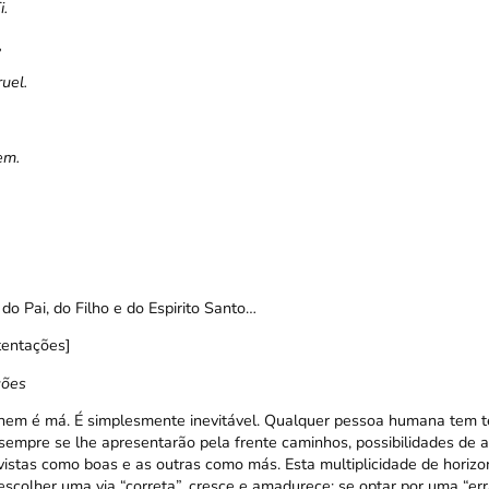
.
,
uel.
em.
o Pai, do Filho e do Espirito Santo…
tentações]
ções
nem é má. É simplesmente inevitável. Qualquer pessoa humana tem t
, sempre se lhe apresentarão pela frente caminhos, possibilidades de ag
istas como boas e as outras como más. Esta multiplicidade de horizon
scolher uma via “correta”, cresce e amadurece; se optar por uma “erra