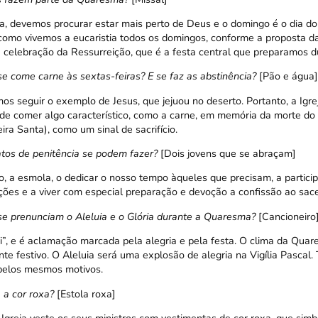
, devemos procurar estar mais perto de Deus e o domingo é o dia do
omo vivemos a eucaristia todos os domingos, conforme a proposta da 
celebração da Ressurreição, que é a festa central que preparamos 
e come carne às sextas-feiras?
E se faz as abstinência?
[Pão e água]
 seguir o exemplo de Jesus, que jejuou no deserto. Portanto, a Igre
 de comer algo característico, como a carne, em memória da morte do
ra Santa), como um sinal de sacrifício.
tos de penitência se podem fazer?
[Dois jovens que se abraçam]
o, a esmola, o dedicar o nosso tempo àqueles que precisam, a parti
nações e a viver com especial preparação e devoção a confissão ao sac
e prenunciam o Aleluia e o Glória durante a Quaresma?
[Cancioneiro
vai”, e é aclamação marcada pela alegria e pela festa. O clima da Qu
te festivo. O Aleluia será uma explosão de alegria na Vigília Pascal
pelos mesmos motivos.
 a cor roxa?
[Estola roxa]