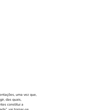
entações, uma vez que,
ir, das quais,
tes constitui a
da”, vai tornar-se