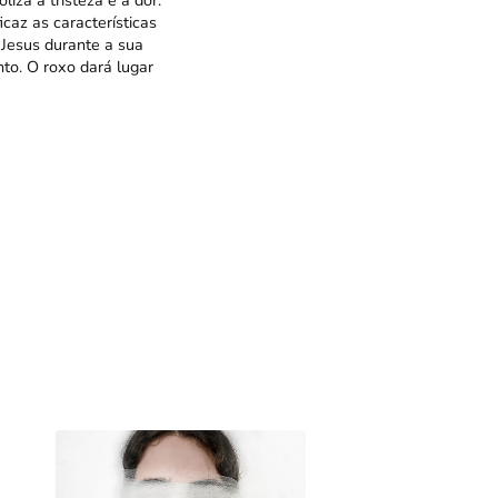
iza a tristeza e a dor.
caz as características
 Jesus durante a sua
to. O roxo dará lugar