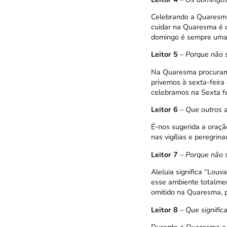
Celebrando a Quaresma
cuidar na Quaresma é c
domingo é sempre uma 
Leitor 5
–
Porque não s
Na Quaresma procuramos
privemos à sexta-feira
celebramos na Sexta fei
Leitor 6
–
Que outros a
É-nos sugerida a oraçã
nas vigílias e peregri
Leitor 7
–
Porque não s
Aleluia significa “Lou
esse ambiente totalmen
omitido na Quaresma, 
Leitor 8
–
Que significa