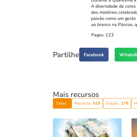
Durante a Quaresma a Ig
A diversidade de cores
dos mistérios celebrad
paixão como um gesto 
ao branco na Páscoa, q
Pages:
1
2
3
Partilhe
Facebook
WhatsA
Mais recursos
Todas
Recursos
519
Oração
178
M