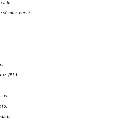
a ti.
e séculos depois,
m,
uz. (Bis)
esus
dão.
idade