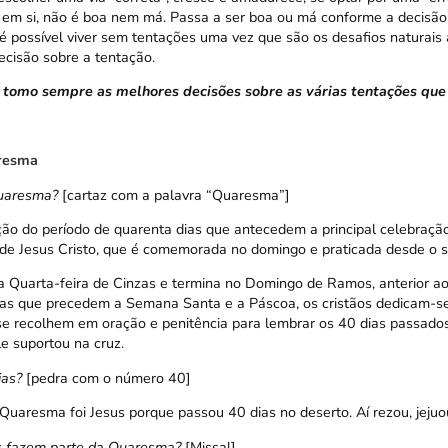
o, em si, não é boa nem má. Passa a ser boa ou má conforme a decisão
é possível viver sem tentações uma vez que são os desafios naturais 
ecisão sobre a tentação.
 tomo sempre as melhores decisões sobre as várias tentações qu
resma
uaresma?
[cartaz com a palavra “Quaresma”]
o do período de quarenta dias que antecedem a principal celebração 
 de Jesus Cristo, que é comemorada no domingo e praticada desde o s
Quarta-feira de Cinzas e termina no Domingo de Ramos, anterior a
as que precedem a Semana Santa e a Páscoa, os cristãos dedicam-se 
 se recolhem em oração e penitência para lembrar os 40 dias passados
e suportou na cruz.
ias?
[pedra com o número 40]
 Quaresma foi Jesus porque passou 40 dias no deserto. Aí rezou, jeju
 fazem parte da Quaresma?
[Missal]