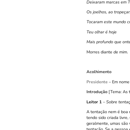
Deixaram marcas em Ti
Os joelhos, ao tropeçar
Tocaram este mundo cr
Teu olhar é hoje
Mais profundo que ont
Morres diante
de
mim
.
Acolhimento
Presidente
– Em nome d
Introdução
[Tema: As 
Leitor 1
–
Sobre tenta
A tentação nem é boa 
tendo sido criada livre
geralmente, umas são v
tentação. Se a pessoa e