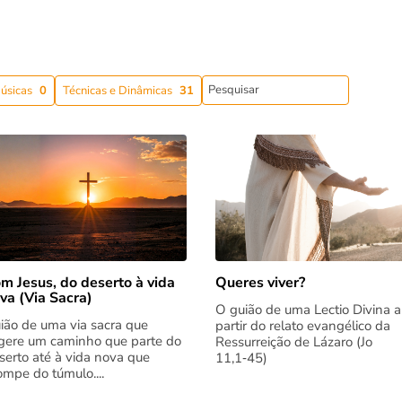
úsicas
0
Técnicas e Dinâmicas
31
m Jesus, do deserto à vida
Queres viver?
va (Via Sacra)
O guião de uma Lectio Divina a
ião de uma via sacra que
partir do relato evangélico da
gere um caminho que parte do
Ressurreição de Lázaro (Jo
serto até à vida nova que
11,1‑45)
rompe do túmulo....