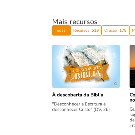
Mais recursos
Todas
Recursos
519
Oração
178
M
Co
À descoberta da Bíblia
no
"Desconhecer a Escritura é
Gu
desconhecer Cristo" (DV, 26)
su
de
ir