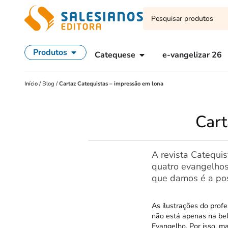
Produtos
Catequese
e-vangelizar 26
Início
/
Blog
/
Cartaz Catequistas – impressão em lona
Cart
A revista Catequi
quatro evangelhos
que damos é a pos
As ilustrações do prof
não está apenas na bel
Evangelho. Por isso, ma