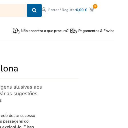
0
0,00
€
Entrar / Registar
Não encontra o que procura?
Pagamentos & Envios
 lona
agens alusivas aos
várias sugestões
z.
gredo deste sucesso
as passagens do
 explorá-lo. E isso