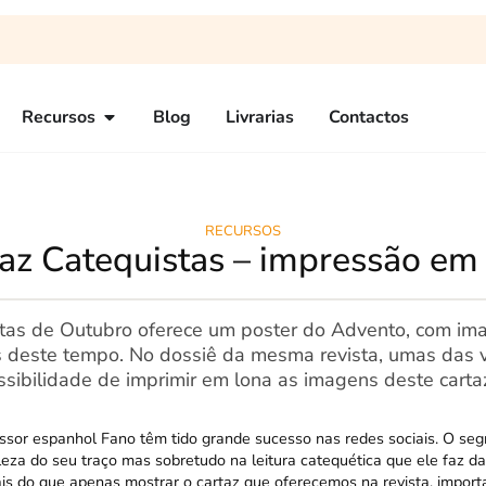
Recursos
Blog
Livrarias
Contactos
RECURSOS
az Catequistas – impressão em
stas de Outubro oferece um poster do Advento, com im
 deste tempo. No dossiê da mesma revista, umas das 
sibilidade de imprimir em lona as imagens deste carta
essor espanhol Fano têm tido grande sucesso nas redes sociais. O se
eza do seu traço mas sobretudo na leitura catequética que ele faz d
is do que apenas mostrar o cartaz que oferecemos na revista, importa