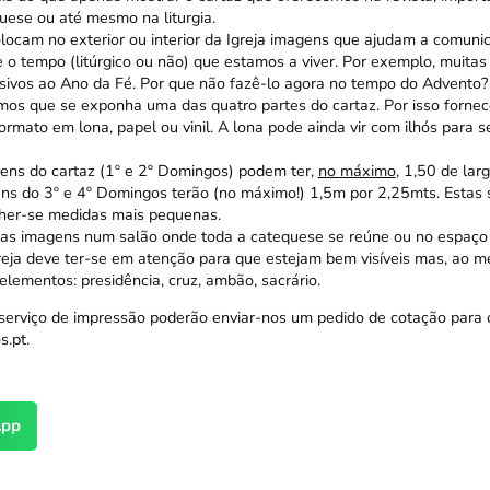
quese ou até mesmo na liturgia.
ocam no exterior ou interior da Igreja imagens que ajudam a comunic
o tempo (litúrgico ou não) que estamos a viver. Por exemplo, muitas 
sivos ao Ano da Fé. Por que não fazê-lo agora no tempo do Advento?
os que se exponha uma das quatro partes do cartaz. Por isso fornec
rmato em lona, papel ou vinil. A lona pode ainda vir com ilhós para 
ens do cartaz (1º e 2º Domingos) podem ter,
no máximo
, 1,50 de lar
ns do 3º e 4º Domingos terão (no máximo!) 1,5m por 2,25mts. Estas
her-se medidas mais pequenas.
as imagens num salão onde toda a catequese se reúne ou no espaço 
reja deve ter-se em atenção para que estejam bem visíveis mas, ao 
lementos: presidência, cruz, ambão, sacrário.
serviço de impressão poderão enviar-nos um pedido de cotação para 
s.pt.
pp