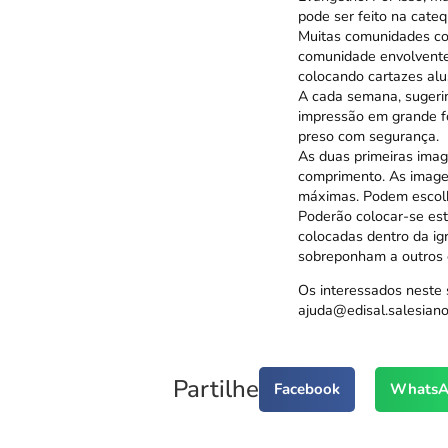
pode ser feito na cate
Muitas comunidades col
comunidade envolvente 
colocando cartazes alu
A cada semana, sugerim
impressão em grande fo
preso com segurança.
As duas primeiras imag
comprimento. As image
máximas. Podem escol
Poderão colocar-se est
colocadas dentro da ig
sobreponham a outros e
Os interessados neste 
ajuda@edisal.salesiano
Partilhe
Facebook
WhatsA