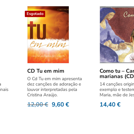
Esgotado
CD Tu em mim
Como tu – Ca
marianas (CD
O Cd Tu em mim apresenta
a
dez canções de adoração e
14 canções origin
inais
louvor interpretadas pela
exemplo e teste
Cristina Araújo.
Maria, mãe de Je
12,00
€
9,60
€
14,40
€