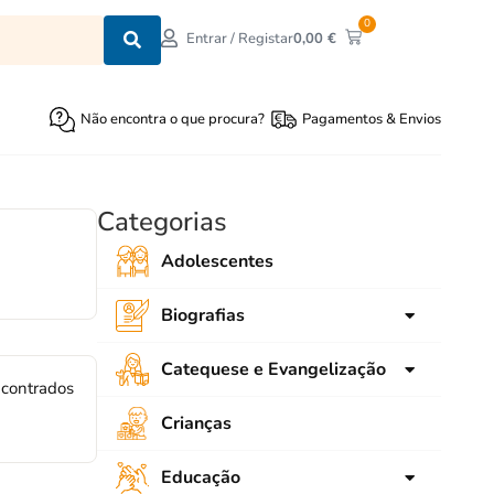
0
0,00
€
Entrar / Registar
Não encontra o que procura?
Pagamentos & Envios
Categorias
Adolescentes
Biografias
para crianças
Catequese e Evangelização
ncontrados
para Jovens
Ligações
Crianças
Adultos
SNEC
Educação
Emaús