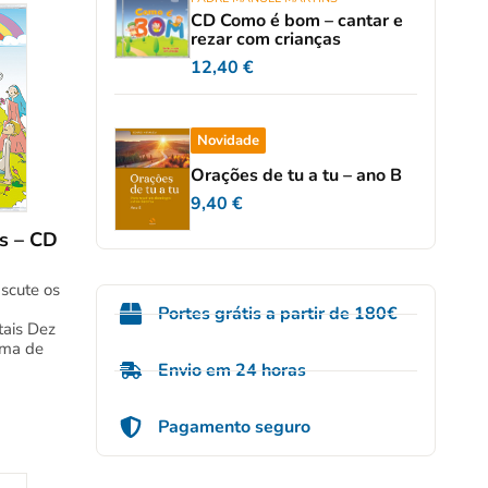
CD Como é bom – cantar e
rezar com crianças
12,40
€
Novidade
Orações de tu a tu – ano B
9,40
€
s – CD
scute os
Portes grátis a partir de 180€
tais Dez
rma de
Envio em 24 horas
Pagamento seguro