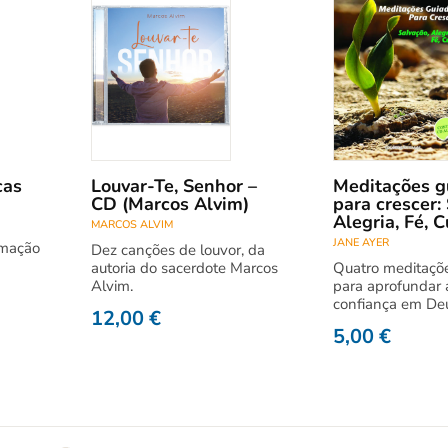
cas
Louvar-Te, Senhor –
Meditações g
CD (Marcos Alvim)
para crescer:
Alegria, Fé, C
MARCOS ALVIM
JANE AYER
imação
Dez canções de louvor, da
autoria do sacerdote Marcos
Quatro meditaçõ
Alvim.
para aprofundar 
confiança em De
12,00
€
5,00
€