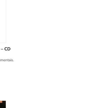
 – CD
umentais.