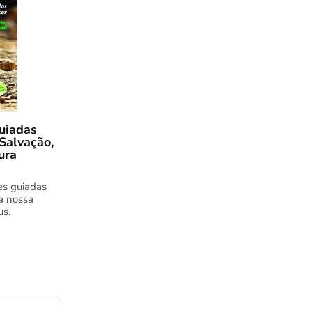
uiadas
 Salvação,
ura
es guiadas
a nossa
us.