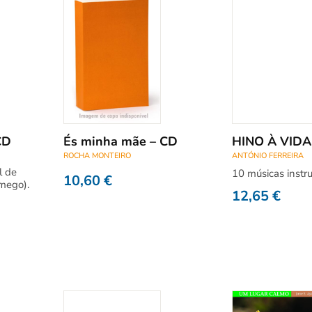
CD
És minha mãe – CD
HINO À VIDA
ROCHA MONTEIRO
ANTÓNIO FERREIRA
l de
10 músicas instr
10,60
€
mego).
12,65
€