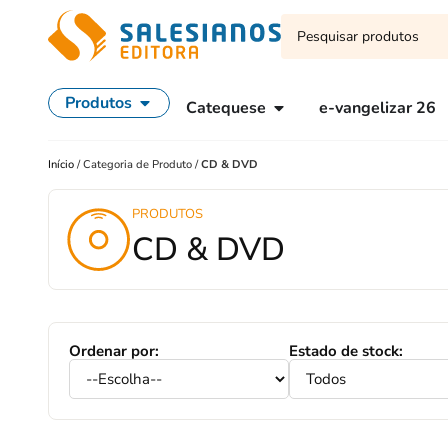
Produtos
Catequese
e-vangelizar 26
Início
/
Categoria de Produto
/
CD & DVD
PRODUTOS
CD & DVD
Ordenar por:
Estado de stock: