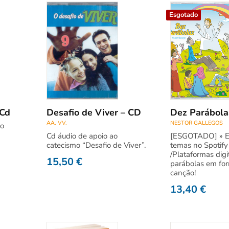
Esgotado
 Cd
Desafio de Viver – CD
Dez Parábola
AA. VV.
NESTOR GALLEGOS
do
Cd áudio de apoio ao
[ESGOTADO] » E
catecismo “Desafio de Viver”.
temas no Spotify
/Plataformas digi
15,50
€
parábolas em fo
canção!
13,40
€