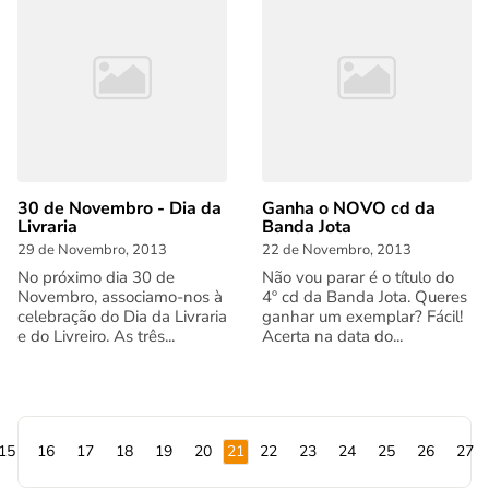
30 de Novembro - Dia da
Ganha o NOVO cd da
Livraria
Banda Jota
29 de Novembro, 2013
22 de Novembro, 2013
No próximo dia 30 de
Não vou parar é o título do
Novembro, associamo-nos à
4º cd da Banda Jota. Queres
celebração do Dia da Livraria
ganhar um exemplar? Fácil!
e do Livreiro. As três...
Acerta na data do...
15
16
17
18
19
20
21
22
23
24
25
26
27