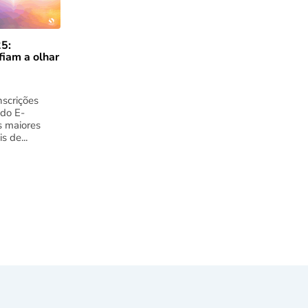
5:
fiam a olhar
nscrições
 do E-
s maiores
s de...