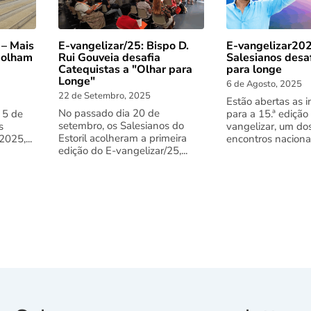
 – Mais
E-vangelizar/25: Bispo D.
E-vangelizar202
 olham
Rui Gouveia desafia
Salesianos desa
Catequistas a "Olhar para
para longe
Longe"
6 de Agosto, 2025
22 de Setembro, 2025
Estão abertas as i
No passado dia 20 de
 5 de
para a 15.ª edição
setembro, os Salesianos do
s
vangelizar, um do
Estoril acolheram a primeira
025,...
encontros nacionai
edição do E-vangelizar/25,...