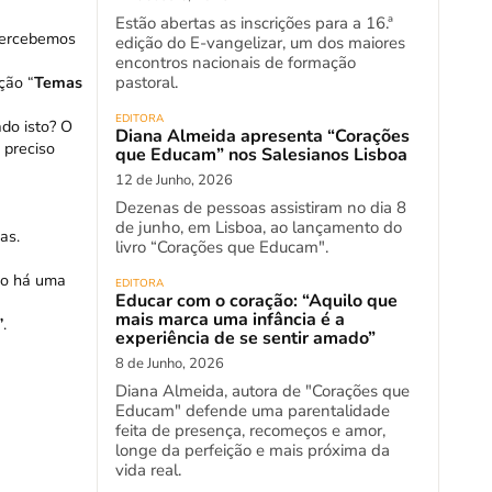
Estão abertas as inscrições para a 16.ª
 percebemos
edição do E-vangelizar, um dos maiores
encontros nacionais de formação
pastoral.
ção “
Temas
EDITORA
do isto? O
Diana Almeida apresenta “Corações
 preciso
que Educam” nos Salesianos Lisboa
12 de Junho, 2026
Dezenas de pessoas assistiram no dia 8
de junho, em Lisboa, ao lançamento do
as.
livro “Corações que Educam".
ivo há uma
EDITORA
Educar com o coração: “Aquilo que
mais marca uma infância é a
”
.
experiência de se sentir amado”
8 de Junho, 2026
Diana Almeida, autora de "Corações que
Educam" defende uma parentalidade
feita de presença, recomeços e amor,
longe da perfeição e mais próxima da
vida real.