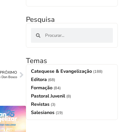
Pesquisa
Temas
Catequese & Evangelização
(188)
PRÓXIMO
e Don Bosco
Editora
(68)
Formação
(84)
Pastoral Juvenil
(8)
Revistas
(3)
Salesianos
(19)