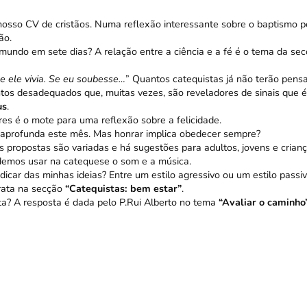
 nosso CV de cristãos. Numa reflexão interessante sobre o baptismo
ão.
 mundo em sete dias? A relação entre a ciência e a fé é o tema da sec
e ele vivia. Se eu soubesse…
” Quantos catequistas já não terão pensa
tos desadequados que, muitas vezes, são reveladores de sinais que é
us
.
res é o mote para uma reflexão sobre a felicidade.
aprofunda este mês. Mas honrar implica obedecer sempre?
As propostas são variadas e há sugestões para adultos, jovens e crianç
odemos usar na catequese o som e a música.
dicar das minhas ideias? Entre um estilo agressivo ou um estilo pass
trata na secção
“Catequistas: bem estar”
.
ta? A resposta é dada pelo P.Rui Alberto no tema
“Avaliar o caminho