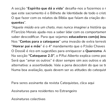
A secção “
Espírito que dá a vida
” desafia-nos a fazermos o
que este sacramento é o Bilhete de Identidade de todo o crist
O que fazer com os relatos da Bíblia que falam da criação do
quentes
”.
“Aquele miúdo era um chato, mas nunca imaginei a história qu
P.Tarcízio Morais ajuda-nos a saber lidar com os comportamen
saber descodificar. Para que sejamos
educadores com(o) Jes
Nos “
Contos para a catequese
” uma invasão de extra terrest
“
Honrar pai e mãe
” é o 4º mandamento que o P.João Chaves 
O Dossiê é rico em sugestões para enriquecer a
Quaresma
. 
Na secção
“Catequese 2.0”
, o P.Rui Alberto explica como p
Será que “amar os outros” é dizer sempre sim aos outros e ab
alternativa: a assertividade. Vale a pena descobrir do que se 
Numa boa avaliação, quais devem ser as atitudes do catequis
Para seres assinante da revista Catequistas,
clica aqui
Assinaturas para residentes no Estrangeiro
Assinaturas colectivas