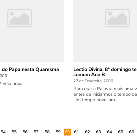
do Papa nesta Quaresma
Lectio Divina: 8º domingo 
comum Ano B
2006
27 de Fevereiro, 2006
Veja aqui.
Para orar a Palavra mais uma v
antes de iniciarmos o tempo d
Um tempo novo: um...
54
55
56
57
58
59
60
61
62
63
64
65
66