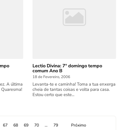
tempo
Lectio Divina: 7º domingo tempo
comum Ano B
18 de Fevereiro, 2006
ez. A última
Levanta-te e caminha! Toma a tua enxerga
e Quaresma!
cheia de tantas coisas e volta para casa.
Estou certo que este...
67
68
69
70
…
79
Próximo