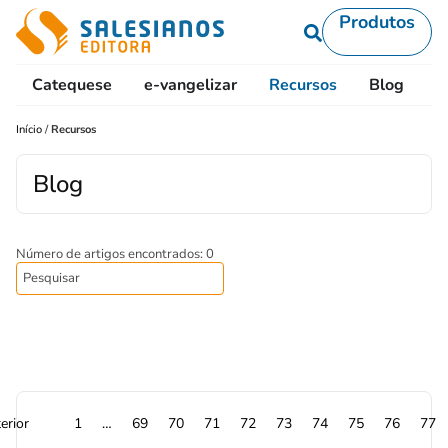
Produtos
Catequese
e-vangelizar
Recursos
Blog
L
Início
/
Recursos
Blog
Número de artigos encontrados: 0
erior
1
…
69
70
71
72
73
74
75
76
77