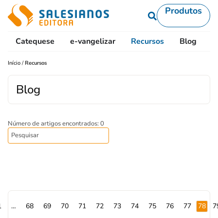
Produtos
Catequese
e-vangelizar
Recursos
Blog
L
Início
/
Recursos
Blog
Número de artigos encontrados: 0
1
…
68
69
70
71
72
73
74
75
76
77
78
7