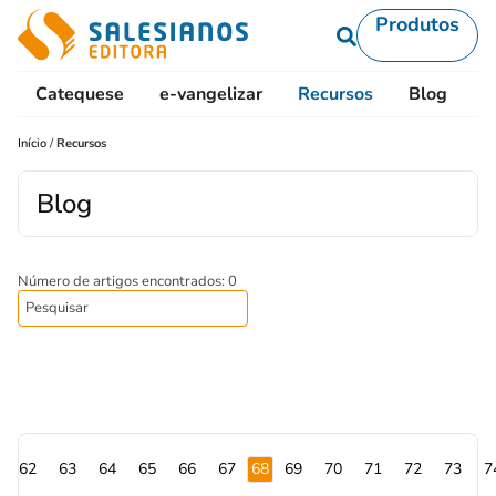
Produtos
Catequese
e-vangelizar
Recursos
Blog
L
Início
/
Recursos
Blog
Número de artigos encontrados: 0
62
63
64
65
66
67
68
69
70
71
72
73
7