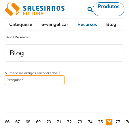
Produtos
Catequese
e-vangelizar
Recursos
Blog
L
Início
/
Recursos
Blog
Número de artigos encontrados: 0
66
67
68
69
70
71
72
73
74
75
76
77
7