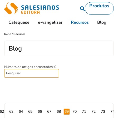
Produtos
Catequese
e-vangelizar
Recursos
Blog
L
Início
/
Recursos
Blog
Número de artigos encontrados: 0
62
63
64
65
66
67
68
69
70
71
72
73
74