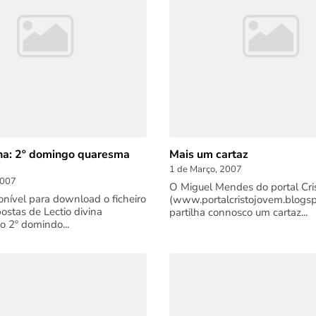
ina: 2º domingo quaresma
Mais um cartaz
1 de Março, 2007
2007
O Miguel Mendes do portal Cri
ponível para download o ficheiro
(www.portalcristojovem.blogs
ostas de Lectio divina
partilha connosco um cartaz...
o 2º domindo...