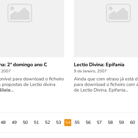
ina: 2ª domingo ano C
Lectio Divina: Epifania
, 2007
9 de Janeiro, 2007
ponível para download o ficheiro
Ainda que com atraso já está d
 propostas de Lectio divina
para download o ficheiro com 
ileia
:...
de Lectio Divina. Epifania...
48
49
50
51
52
53
54
55
56
57
58
59
60