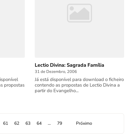
Lectio Divina: Sagrada Família
31 de Dezembro, 2006
isponível
Já está disponível para download o ficheiro
as propostas
contendo as propostas de Lectio Divina a
partir do Evangelho...
61
62
63
64
…
79
Próximo