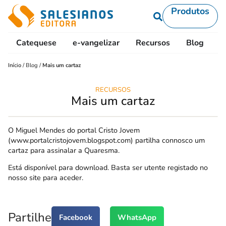
Produtos
Catequese
e-vangelizar
Recursos
Blog
L
Início
/
Blog
/
Mais um cartaz
RECURSOS
Mais um cartaz
O Miguel Mendes do portal Cristo Jovem
(www.portalcristojovem.blogspot.com) partilha connosco um
cartaz para assinalar a Quaresma.
Está disponível para download. Basta ser utente registado no
nosso site para aceder.
Partilhe
Facebook
WhatsApp