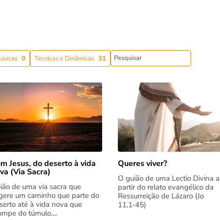
úsicas
0
Técnicas e Dinâmicas
31
m Jesus, do deserto à vida
Queres viver?
va (Via Sacra)
O guião de uma Lectio Divina a
ião de uma via sacra que
partir do relato evangélico da
gere um caminho que parte do
Ressurreição de Lázaro (Jo
serto até à vida nova que
11,1‑45)
rompe do túmulo....