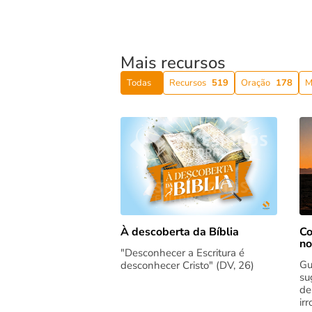
Mais recursos
Todas
Recursos
519
Oração
178
M
Co
À descoberta da Bíblia
no
"Desconhecer a Escritura é
Gu
desconhecer Cristo" (DV, 26)
su
de
ir