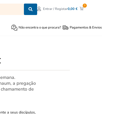
0
0,00
€
Entrar / Registar
Não encontra o que procura?
Pagamentos & Envios
C
semana.
naum, a pregação
ao chamamento de
te a seus discípulos,