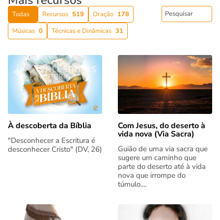
Todas
Recursos
519
Oração
178
Músicas
0
Técnicas e Dinâmicas
31
Com Jesus, do deserto à
À descoberta da Bíblia
vida nova (Via Sacra)
"Desconhecer a Escritura é
Guião de uma via sacra que
desconhecer Cristo" (DV, 26)
sugere um caminho que
parte do deserto até à vida
nova que irrompe do
túmulo....