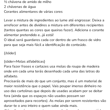
½ chávena de amido de milho
2 chávenas de água
Corantes alimentares de várias cores
Levar a mistura de ingredientes ao lume até engrossar. Deixa a
arrefecer antes de dividires a mistura em diferentes recipientes
(tantos quantas as cores que queiras fazer). Adiciona o corante
alimentar pretendido e…já está!
O ideal será guardares cada cor dentro de um frasco de vidro
para que seja mais fácil a identificação do conteúdo.
{/slider}
{slider=Molas alfabéticas}
Para fazer frases e cartazes usa molas da roupa de madeira
onde em cada uma terás desenhado cada uma das letras do
alfabeto.
Precisarás de mais do que um conjunto, mas é um material de
maior resistência que o papel. Vais poupar imenso dinheiro no
uso das cartolinas que depois de usadas acabam por se deitar
fora (ainda que os espaços não usados possam ser
aproveitados para recortes). As molas por serem resistentes vão
durar-te o ano inteiro e quem sabe ainda mais.