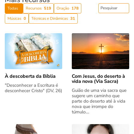
Todas
Recursos
519
Oração
178
Músicas
0
Técnicas e Dinâmicas
31
Com Jesus, do deserto à
À descoberta da Bíblia
vida nova (Via Sacra)
"Desconhecer a Escritura é
Guião de uma via sacra que
desconhecer Cristo" (DV, 26)
sugere um caminho que
parte do deserto até à vida
nova que irrompe do
túmulo....