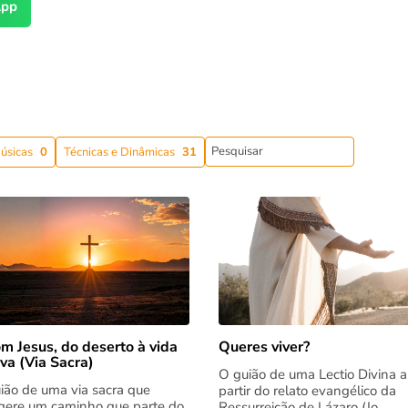
pp
úsicas
0
Técnicas e Dinâmicas
31
m Jesus, do deserto à vida
Queres viver?
va (Via Sacra)
O guião de uma Lectio Divina a
ião de uma via sacra que
partir do relato evangélico da
gere um caminho que parte do
Ressurreição de Lázaro (Jo