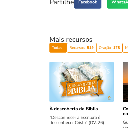
Partilhe
Facebook
WhatsA
Mais recursos
Todas
Recursos
519
Oração
178
M
Co
À descoberta da Bíblia
no
"Desconhecer a Escritura é
Gu
desconhecer Cristo" (DV, 26)
su