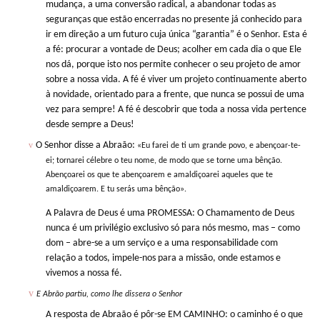
mudança, a uma conversão radical, a abandonar todas as
seguranças que estão encerradas no presente já conhecido para
ir em direção a um futuro cuja única “garantia” é o Senhor. Esta é
a fé: procurar a vontade de Deus; acolher em cada dia o que Ele
nos dá, porque isto nos permite conhecer o seu projeto de amor
sobre a nossa vida. A fé é viver um projeto continuamente aberto
à novidade, orientado para a frente, que nunca se possui de uma
vez para sempre! A fé é descobrir que toda a nossa vida pertence
desde sempre a Deus!
v
O Senhor disse a Abraão:
«Eu farei de ti um grande povo, e abençoar-te-
ei; tornarei célebre o teu nome, de modo que se torne uma bênção.
Abençoarei os que te abençoarem e amaldiçoarei aqueles que te
amaldiçoarem. E tu serás uma bênção».
A Palavra de Deus é uma PROMESSA:
O Chamamento de Deus
nunca é um privilégio exclusivo só para nós mesmo, mas – como
dom – abre-se a um serviço e a uma responsabilidade com
relação a todos, impele-nos para a missão, onde estamos e
vivemos a nossa fé.
v
E Abrão partiu, como lhe dissera o Senhor
A resposta de Abraão é pôr-se EM CAMINHO:
o caminho é o que