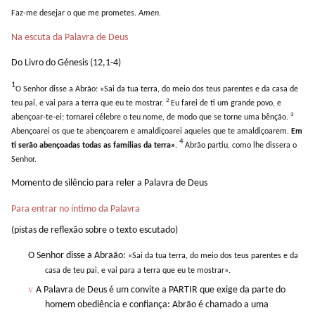
Faz-me desejar o que me prometes.
Amen.
Na escuta da Palavra de Deus
Do Livro do Génesis
(12,1-4)
1
O Senhor disse a Abrão: «Sai da tua terra, do meio dos teus parentes e da casa de
2
teu pai, e vai para a terra que eu te mostrar.
Eu farei de ti um grande povo, e
3
abençoar-te-ei; tornarei célebre o teu nome, de modo que se torne uma bênção.
Abençoarei os que te abençoarem e amaldiçoarei aqueles que te amaldiçoarem.
Em
4
ti serão abençoadas todas as famílias da terra»
.
Abrão partiu, como lhe dissera o
Senhor.
Momento de silêncio para reler a Palavra de Deus
Para entrar no íntimo da Palavra
(pistas de reflexão sobre o texto escutado)
O Senhor disse a Abraão:
«Sai da tua terra, do meio dos teus parentes e da
casa de teu pai, e vai para a terra que eu te mostrar».
v
A Palavra de Deus é um convite a PARTIR que exige da parte do
homem obediência e confiança:
Abrão é chamado a uma