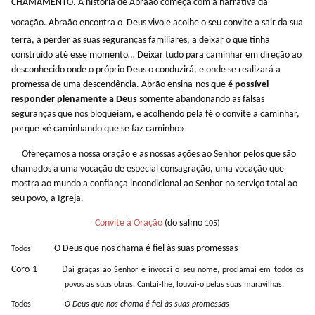
CHAMAMENTO. A história de Abr
a
ão começa com a narrativa da
vocação. Abr
a
ão encontra o
Deus vivo e acolhe o seu convite a
sair
da sua
terra, a
perder
as suas seguranças familiares, a
deixar
o que tinha
construído até esse momento… Deixar tudo para caminhar em direção ao
desconhecido onde o próprio Deus o conduzirá, e onde se realizará a
promessa de uma descendência. Abrão ensina-nos que
é possível
responder plenamente a Deus
somente abandonando as falsas
seguranças que nos bloqueiam, e acolhendo pela fé o convite a caminhar,
porque
«é caminhando que se faz caminho»
.
Ofereçamos a nossa oração e as nossas ações ao Senhor pelos que são
chamados a uma vocação de especial consagração, uma vocação que
mostra ao mundo a confiança incondicional ao Senhor no serviço total ao
seu povo, a Igreja.
Convite à Oração
(do salmo
105)
O Deus que nos chama é fiel às suas promessas
Todos
Coro 1
D
ai graças ao Senhor e invocai o seu nome, proclamai em todos os
povos as suas obras. Cantai-lhe, louvai-o pelas suas maravilhas.
Todos
O Deus que nos chama é fiel às suas promessas