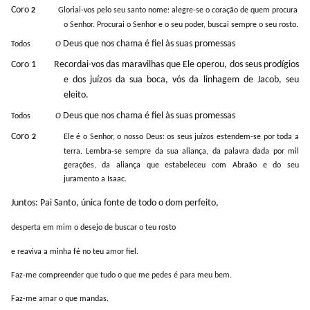
Coro
2
Gloriai-vos pelo seu santo nome: alegre-se o coração de quem procura
o Senhor. Procurai o Senhor e o seu poder, buscai sempre o seu rosto.
Deus que nos chama é fiel às suas promessas
Todos
O
Coro 1
Recordai-vos das maravilhas que Ele operou, dos seus prodígios
e dos juízos da sua boca, vós da linhagem de Jacob, seu
eleito.
Deus que nos chama é fiel às suas promessas
Todos
O
Coro
2
Ele é o Senhor, o nosso Deus: os seus juízos estendem-se por toda a
terra. Lembra-se sempre da sua aliança, da palavra dada por mil
gerações, da aliança que estabeleceu com Abraão e do seu
juramento a Isaac.
Juntos:
Pai Santo, única fonte de todo o dom perfeito,
desperta em mim o desejo de buscar o teu rosto
e reaviva a minha fé no teu amor fiel.
Faz-me compreender que tudo o que me pedes é para meu bem.
Faz-me amar o que mandas.