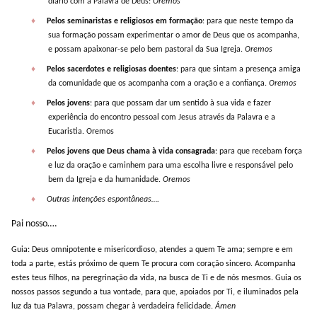
diário com a Palavra de Deus:
Oremos
♦
Pelos seminaristas e religiosos em formação
: para que neste tempo da
sua formação possam experimentar o amor de Deus que os acompanha,
e possam apaixonar-se pelo bem pastoral da Sua Igreja.
Oremos
♦
Pelos sacerdotes e religiosas doentes
: para que sintam a presença amiga
da comunidade que os acompanha com a oração e a confiança.
Oremos
♦
Pelos jovens
: para que possam dar um sentido à sua vida e fazer
experiência do encontro pessoal com Jesus através da Palavra e a
Eucaristia. Oremos
♦
Pelos jovens que Deus chama à vida consagrada
: para que recebam força
e luz da oração e caminhem para uma escolha livre e responsável pelo
bem da Igreja e da humanidade.
Oremos
♦
Outras intenções espontâneas….
Pai nosso….
Guia:
Deus omnipotente e misericordioso, atendes a quem Te ama; sempre e em
toda a parte, estás próximo de quem Te procura com coração sincero. Acompanha
estes teus filhos, na peregrinação da vida, na busca de Ti e de nós mesmos. Guia os
nossos passos segundo a tua vontade, para que, apoiados por Ti, e iluminados pela
luz da tua Palavra, possam chegar à verdadeira felicidade.
Ámen