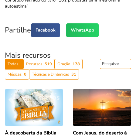
Conteúdo retirado do livro “101 propostas para melhorar a
autoestima”
Partilhe
Facebook
WhatsApp
Mais recursos
Todas
Recursos
519
Oração
178
Músicas
0
Técnicas e Dinâmicas
31
Com Jesus, do deserto à
À descoberta da Bíblia