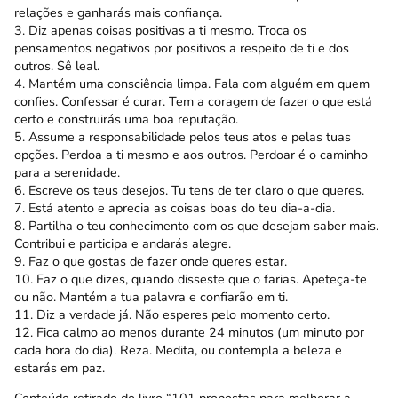
relações e ganharás mais confiança.
3. Diz apenas coisas positivas a ti mesmo. Troca os
pensamentos negativos por positivos a respeito de ti e dos
outros. Sê leal.
4. Mantém uma consciência limpa. Fala com alguém em quem
confies. Confessar é curar. Tem a coragem de fazer o que está
certo e construirás uma boa reputação.
5. Assume a responsabilidade pelos teus atos e pelas tuas
opções. Perdoa a ti mesmo e aos outros. Perdoar é o caminho
para a serenidade.
6. Escreve os teus desejos. Tu tens de ter claro o que queres.
7. Está atento e aprecia as coisas boas do teu dia-a-dia.
8. Partilha o teu conhecimento com os que desejam saber mais.
Contribui e participa e andarás alegre.
9. Faz o que gostas de fazer onde queres estar.
10. Faz o que dizes, quando disseste que o farias. Apeteça-te
ou não. Mantém a tua palavra e confiarão em ti.
11. Diz a verdade já. Não esperes pelo momento certo.
12. Fica calmo ao menos durante 24 minutos (um minuto por
cada hora do dia). Reza. Medita, ou contempla a beleza e
estarás em paz.