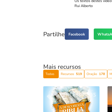
Os textos destes vídeo
Rui Alberto
Partilhe
Facebook
WhatsA
Mais recursos
Todas
Recursos
519
Oração
178
M