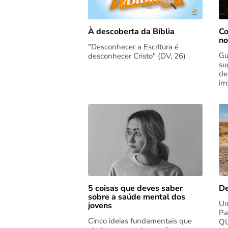
Co
À descoberta da Bíblia
no
"Desconhecer a Escritura é
Gu
desconhecer Cristo" (DV, 26)
su
de
ir
5 coisas que deves saber
De
sobre a saúde mental dos
Um
jovens
Pa
Cinco ideias fundamentais que
QU