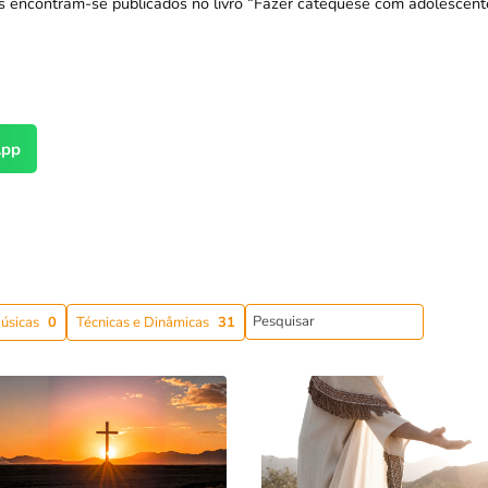
s encontram-se publicados no livro “
Fazer catequese com adolescent
pp
úsicas
0
Técnicas e Dinâmicas
31