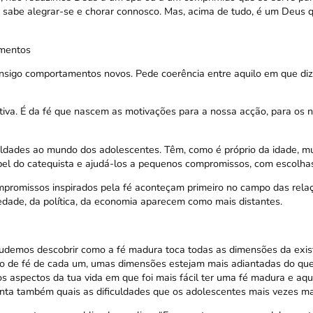
 sabe alegrar-se e chorar connosco. Mas, acima de tudo, é um Deus q
mentos
nsigo comportamentos novos. Pede coerência entre aquilo em que diz
tiva. É da fé que nascem as motivações para a nossa acção, para os n
culdades ao mundo dos adolescentes. Têm, como é próprio da idade, mu
l do catequista e ajudá-los a pequenos compromissos, com escolhas 
mpromissos inspirados pela fé aconteçam primeiro no campo das rela
dade, da política, da economia aparecem como mais distantes.
udemos descobrir como a fé madura toca todas as dimensões da exis
so de fé de cada um, umas dimensões estejam mais adiantadas do que
s aspectos da tua vida em que foi mais fácil ter uma fé madura e aqu
omenta também quais as dificuldades que os adolescentes mais vezes m