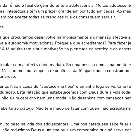
 da fé não é fácil de gerir durante a adolescência. Muitos adolescen
as intelectuais têm um prazer grande em pôr tudo em causa. Ao me
am por aceitar todas as crendices que os conseguem seduzir.
de
ta que procuramos desenvolve harmonicamente a dimensão afectiva e
iva a autonomia motivacional. Porque é que acreditamos? Para fazer je
 A fé adulta tem a sua motivação na plenitude de sentido e de esper
circular com a afectividade madura. Só uma pessoa emocionalmente e
. Mas, ao mesmo tempo, a experiência da fé ajuda-nos a construir u
generoso.
ante. Não é coisa de “apetece-me hoje” e amanhã logo se vê. Uma fé
uração. Esta relação que estabelecemos com Deus dura a vida toda e
 fé não é um capricho nem uma moda. Não desanima com cansaços nem
 aberta ao diálogo. Não tem medo de falar com quem não acredita ne
muito peso na vida dos adolescentes. Uma boa catequese sabe falar 
 não reduzimos Deus a um spa ou a um comprimido que só serve para