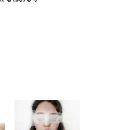
es
” da autoria do
Pe.