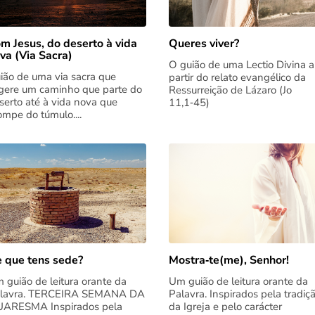
m Jesus, do deserto à vida
Queres viver?
va (Via Sacra)
O guião de uma Lectio Divina a
ião de uma via sacra que
partir do relato evangélico da
gere um caminho que parte do
Ressurreição de Lázaro (Jo
serto até à vida nova que
11,1‑45)
rompe do túmulo....
 que tens sede?
Mostra‑te(me), Senhor!
 guião de leitura orante da
Um guião de leitura orante da
lavra. TERCEIRA SEMANA DA
Palavra. Inspirados pela tradiç
ARESMA Inspirados pela
da Igreja e pelo carácter