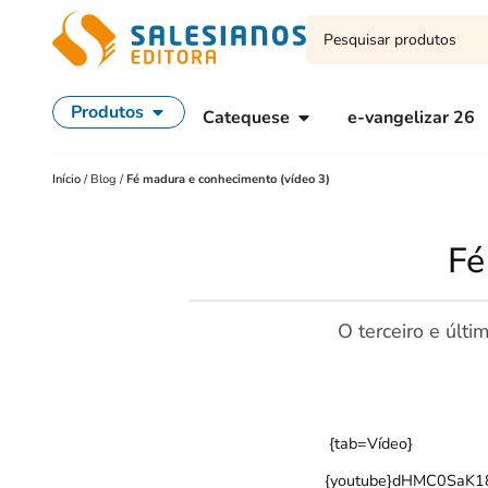
Produtos
Catequese
e-vangelizar 26
Início
/
Blog
/
Fé madura e conhecimento (vídeo 3)
Fé
O terceiro e últ
{tab=Vídeo}
{youtube}dHMC0SaK18