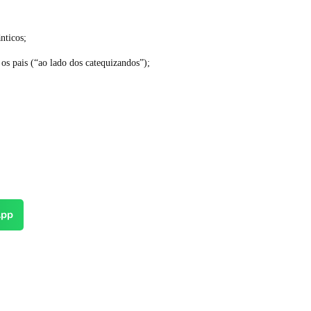
nticos;
os pais (“ao lado dos catequizandos”);
pp