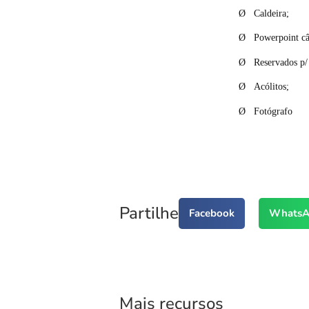
Ø
Caldeira;
Ø
Powerpoint câ
Ø
Reservados p/ 
Ø
Acólitos;
Ø
Fotógrafo
Partilhe
Facebook
WhatsA
Mais recursos