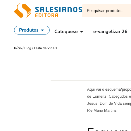
Produtos
Catequese
e-vangelizar 26
Início
/
Blog
/
Festa da Vida 1
Aqui vai o esquema/propo
de Esmeriz, Cabeçudos e 
Jesus, Dom de Vida sempr
P.e Mário Martins