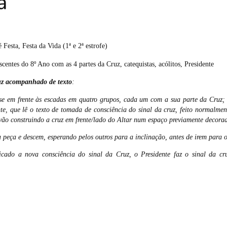
a
 Festa, Festa da Vida (1ª e 2ª estrofe)
scentes do 8º Ano com as 4 partes da Cruz, catequistas, acólitos, Presidente
uz acompanhado de texto
:
e em frente às escadas em quatro grupos, cada um com a sua parte da Cruz; 
e, que lê o texto de tomada de consciência do sinal da cruz, feito normalment
ão construindo a cruz em frente/lado do Altar num espaço previamente decorad
peça e descem, esperando pelos outros para a inclinação, antes de irem para o
licado a nova consciência do sinal da Cruz, o Presidente faz o sinal da c