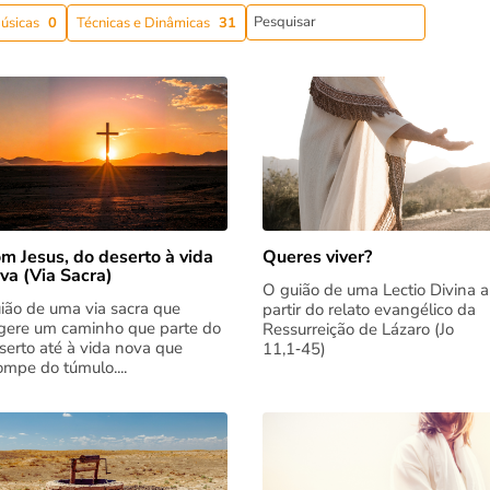
úsicas
0
Técnicas e Dinâmicas
31
m Jesus, do deserto à vida
Queres viver?
va (Via Sacra)
O guião de uma Lectio Divina a
ião de uma via sacra que
partir do relato evangélico da
gere um caminho que parte do
Ressurreição de Lázaro (Jo
serto até à vida nova que
11,1‑45)
rompe do túmulo....