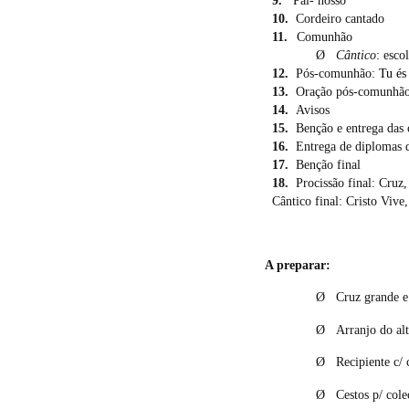
9.
Pai- nosso
10.
Cordeiro cantado
11.
Comunhão
Ø
Cântico
: esco
12.
Pós-comunhão:
Tu és
13.
Oração pós-comunhã
14.
Avisos
15.
Benção e entrega das 
16.
Entrega de diplomas 
17.
Benção final
18.
Procissão final: Cruz,
Cântico final: Cristo Vive
A preparar:
Ø
Cruz grande e
Ø
Arranjo do alt
Ø
Recipiente c/ 
Ø
Cestos p/ cole