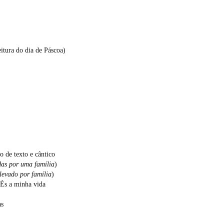
eitura do dia de Páscoa)
 de texto e cântico
das por uma família
)
levado por família
)
 És a minha vida
as