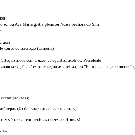
lher
 o sol ou Ave Maria gratia plena ou Nossa Senhora do Sim
o
cruzes
do Curso de Iniciação (Esmeriz)
 Catequizandos com cruzes, catequistas, acólitos, Presidente
, anuncia-O
(1ª e 2ª estrofes seguidas e refrão)
ou “Eu irei cantar pelo mundo” (1
 cruzes pequenas;
ar/preparação do espaço p/ colocar as cruzes;
cruzes (colocar em frente às cruzes construídas)
ctas;