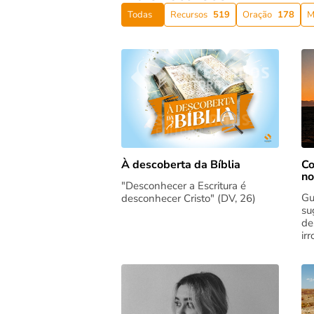
Todas
Recursos
519
Oração
178
M
Co
À descoberta da Bíblia
no
"Desconhecer a Escritura é
Gu
desconhecer Cristo" (DV, 26)
su
de
ir