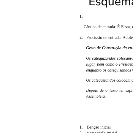
Esquem
1.
Cântico de entrada: É Festa, é
2.
Procissão de entrada: Adole
Gesto de Construção da cr
Os catequizandos colocam-s
lugar, bem como o President
enquanto os catequizandos v
Os catequizandos colocam a 
Depois de o texto ter exp
Assembleia.
1.
Benção inicial
2.
Admonição inicial