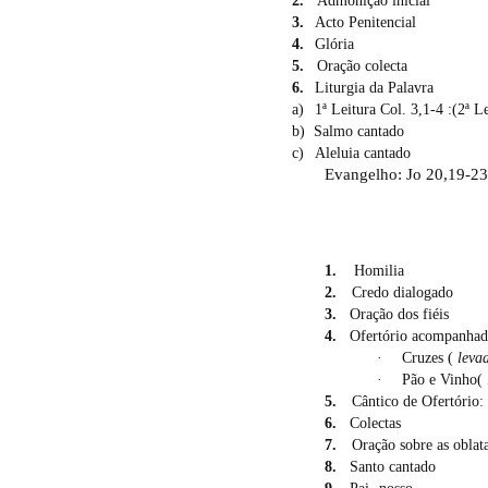
3.
Acto Penitencial
4.
Glória
5.
Oração colecta
6.
Liturgia da Palavra
a)
1ª Leitura Col. 3,1-4 :(2ª L
b)
Salmo cantado
c)
Aleluia cantado
Evangelho: Jo 20,19-23
1.
Homilia
2.
Credo dialogado
3.
Oração dos fiéis
4.
Ofertório acompanhado
·
Cruzes (
leva
·
Pão e Vinho(
5.
Cântico de Ofertório:
6.
Colectas
7.
Oração sobre as oblat
8.
Santo cantado