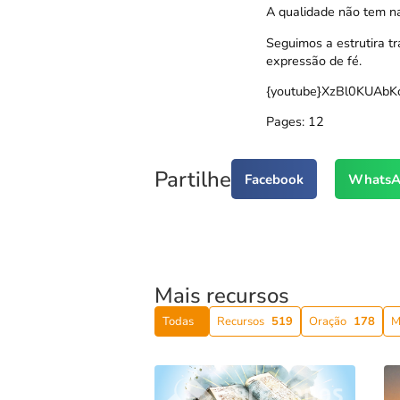
A qualidade não tem na
Seguimos a estrutira t
expressão de fé.
{youtube}XzBl0KUAbK
Pages:
1
2
Partilhe
Facebook
WhatsA
Mais recursos
Todas
Recursos
519
Oração
178
M