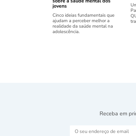
sobre a saúde mental dos
Um
jovens
Pa
Cinco ideias fundamentais que
QU
ajudam a perceber melhor a
tr
realidade da saúde mental na
adolescência.
Receba em pri