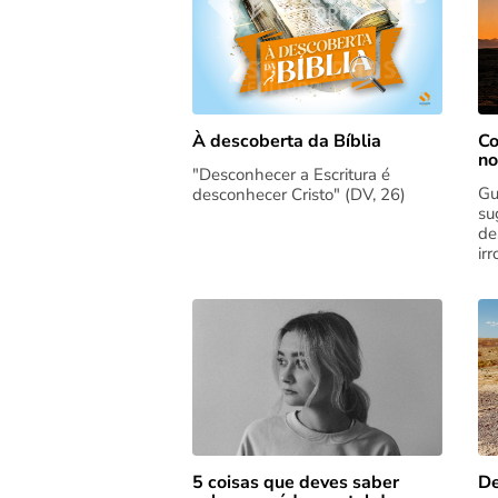
Co
À descoberta da Bíblia
no
"Desconhecer a Escritura é
Gu
desconhecer Cristo" (DV, 26)
su
de
ir
5 coisas que deves saber
De