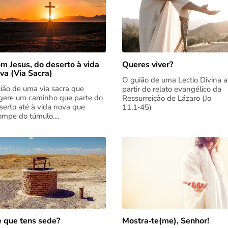
m Jesus, do deserto à vida
Queres viver?
va (Via Sacra)
O guião de uma Lectio Divina a
ião de uma via sacra que
partir do relato evangélico da
gere um caminho que parte do
Ressurreição de Lázaro (Jo
serto até à vida nova que
11,1‑45)
rompe do túmulo....
 que tens sede?
Mostra‑te(me), Senhor!