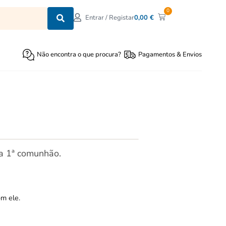
0
0,00
€
Entrar / Registar
Não encontra o que procura?
Pagamentos & Envios
 a 1ª comunhão.
om ele.