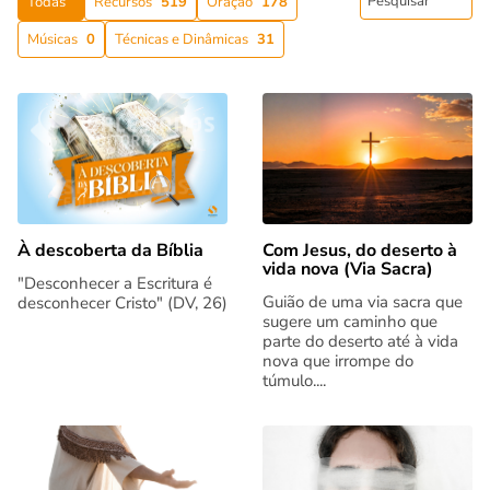
Todas
Recursos
519
Oração
178
Músicas
0
Técnicas e Dinâmicas
31
Com Jesus, do deserto à
À descoberta da Bíblia
vida nova (Via Sacra)
"Desconhecer a Escritura é
Guião de uma via sacra que
desconhecer Cristo" (DV, 26)
sugere um caminho que
parte do deserto até à vida
nova que irrompe do
túmulo....