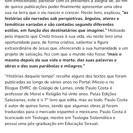
tom emocionado, partilhar com os presentes a alegria de, ao fim
de quinze publicações poder finalmente apresentar uma obra
sua na terra que o viu nascer e crescer. Neste livro, explicou,
“as
histórias são narradas sob perspetivas, ângulos, atores e
temáticas variadas e são contadas segundo diferentes
estilos, em função dos destinatários que imaginei.”
Motivado
pelo impacto que Cristo trouxe à sua vida, viu neste livro uma
oportunidade para, de forma criativa, salientar a figura
extraordinária de Jesus que, oferecendo a sua humanidade a um
projeto de salvação, fez com que o mundo não fosse
“mais o
mesmo depois da sua vida e morte, das suas palavras e
obras e das suas parábolas e milagres.”
“Histórias daquele tempo” recolhe alguns dos textos que foram
publicadas ao longo de vários anos no
Portal iMissio
e no
Blogue EMRC do Colégio de Lamas
, onde Paulo Costa é
professor de Moral e Religião há vinte anos. Pelas Edições
Salesianas, este é o
7º livro que edita
, mas ao todo, Paulo Costa
é autor de quinze livros, sendo que algumas obras já foram
traduzidas para o mercado espanhol e mexicano. Paulo Costa é
licenciado em Teologia, mestre em Teologia Sistemática e
possui uma pós-graduação em Educação Sexual.