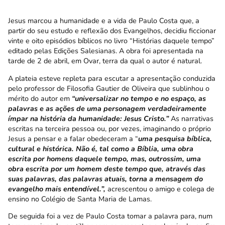
Jesus marcou a humanidade e a vida de Paulo Costa que, a
partir do seu estudo e reflexão dos Evangelhos, decidiu ficcionar
vinte e oito episódios bíblicos no livro “
Histórias daquele tempo
”
editado pelas Edições Salesianas. A obra foi apresentada na
tarde de 2 de abril, em Ovar, terra da qual o autor é natural.
A plateia esteve repleta para escutar a apresentação conduzida
pelo professor de Filosofia Gautier de Oliveira que sublinhou o
mérito do autor em
“universalizar no tempo e no espaço, as
palavras e as ações de uma personagem verdadeiramente
ímpar na história da humanidade: Jesus Cristo.”
As narrativas
escritas na terceira pessoa ou, por vezes, imaginando o próprio
Jesus a pensar e a falar obedeceram a “
uma
pesquisa bíblica,
cultural e histórica. Não é, tal como a Bíblia, uma obra
escrita por homens daquele tempo, mas, outrossim, uma
obra escrita por um homem deste tempo que, através das
suas palavras, das palavras atuais, torna a mensagem do
evangelho mais entendível.”,
acrescentou o amigo e colega de
ensino no Colégio de Santa Maria de Lamas.
De seguida foi a vez de Paulo Costa tomar a palavra para, num