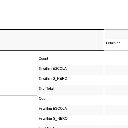
Feminino
Count
% within ESCOLA
% within G_NERO
% of Total
Count
)
% within ESCOLA
% within G_NERO