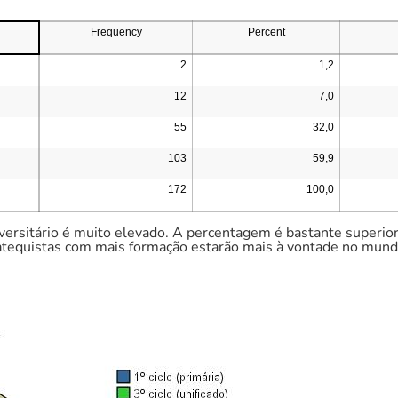
Frequency
Percent
2
1,2
12
7,0
55
32,0
103
59,9
172
100,0
versitário é muito elevado. A percentagem é bastante superio
atequistas com mais formação estarão mais à vontade no mundo 