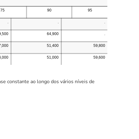
75
90
95
.
.
.
9,500
64,900
.
7,000
51,400
59,800
4,000
51,000
59,600
 constante ao longo dos vários níveis de