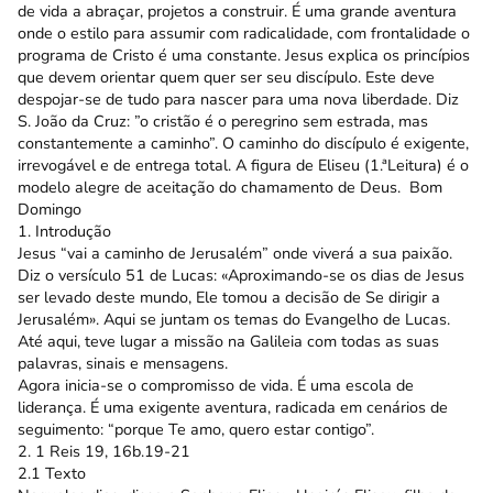
de vida a abraçar, projetos a construir. É uma grande aventura
onde o estilo para assumir com radicalidade, com frontalidade o
programa de Cristo é uma constante. Jesus explica os princípios
que devem orientar quem quer ser seu discípulo. Este deve
despojar-se de tudo para nascer para uma nova liberdade. Diz
S. João da Cruz: ”o cristão é o peregrino sem estrada, mas
constantemente a caminho”. O caminho do discípulo é exigente,
irrevogável e de entrega total. A figura de Eliseu (1.ªLeitura) é o
modelo alegre de aceitação do chamamento de Deus. Bom
Domingo
1. Introdução
Jesus “vai a caminho de Jerusalém” onde viverá a sua paixão.
Diz o versículo 51 de Lucas: «Aproximando-se os dias de Jesus
ser levado deste mundo, Ele tomou a decisão de Se dirigir a
Jerusalém». Aqui se juntam os temas do Evangelho de Lucas.
Até aqui, teve lugar a missão na Galileia com todas as suas
palavras, sinais e mensagens.
Agora inicia-se o compromisso de vida. É uma escola de
liderança. É uma exigente aventura, radicada em cenários de
seguimento: “porque Te amo, quero estar contigo”.
2. 1 Reis 19, 16b.19-21
2.1 Texto