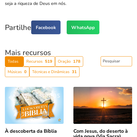
seja a riqueza de Deus em nós.
Partilhe
Facebook
WhatsApp
Mais recursos
Todas
Recursos
519
Oração
178
Músicas
0
Técnicas e Dinâmicas
31
Com Jesus, do deserto à
À descoberta da Bíblia
vida nova (Via Sacra)