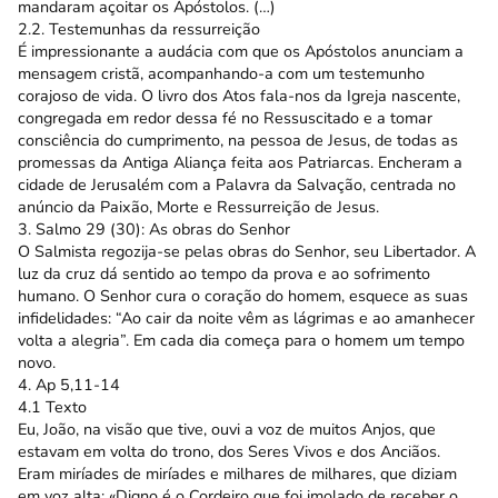
mandaram açoitar os Apóstolos. (…)
2.2. Testemunhas da ressurreição
É impressionante a audácia com que os Apóstolos anunciam a
mensagem cristã, acompanhando-a com um testemunho
corajoso de vida. O livro dos Atos fala-nos da Igreja nascente,
congregada em redor dessa fé no Ressuscitado e a tomar
consciência do cumprimento, na pessoa de Jesus, de todas as
promessas da Antiga Aliança feita aos Patriarcas. Encheram a
cidade de Jerusalém com a Palavra da Salvação, centrada no
anúncio da Paixão, Morte e Ressurreição de Jesus.
3. Salmo 29 (30): As obras do Senhor
O Salmista regozija-se pelas obras do Senhor, seu Libertador. A
luz da cruz dá sentido ao tempo da prova e ao sofrimento
humano. O Senhor cura o coração do homem, esquece as suas
infidelidades: “Ao cair da noite vêm as lágrimas e ao amanhecer
volta a alegria”. Em cada dia começa para o homem um tempo
novo.
4. Ap 5,11-14
4.1 Texto
Eu, João, na visão que tive, ouvi a voz de muitos Anjos, que
estavam em volta do trono, dos Seres Vivos e dos Anciãos.
Eram miríades de miríades e milhares de milhares, que diziam
em voz alta: «Digno é o Cordeiro que foi imolado de receber o