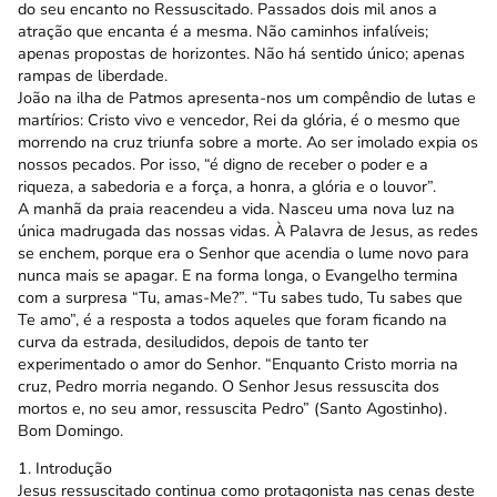
do seu encanto no Ressuscitado. Passados dois mil anos a
atração que encanta é a mesma. Não caminhos infalíveis;
apenas propostas de horizontes. Não há sentido único; apenas
rampas de liberdade.
João na ilha de Patmos apresenta-nos um compêndio de lutas e
martírios: Cristo vivo e vencedor, Rei da glória, é o mesmo que
morrendo na cruz triunfa sobre a morte. Ao ser imolado expia os
nossos pecados. Por isso, “é digno de receber o poder e a
riqueza, a sabedoria e a força, a honra, a glória e o louvor”.
A manhã da praia reacendeu a vida. Nasceu uma nova luz na
única madrugada das nossas vidas. À Palavra de Jesus, as redes
se enchem, porque era o Senhor que acendia o lume novo para
nunca mais se apagar. E na forma longa, o Evangelho termina
com a surpresa “Tu, amas-Me?”. “Tu sabes tudo, Tu sabes que
Te amo”, é a resposta a todos aqueles que foram ficando na
curva da estrada, desiludidos, depois de tanto ter
experimentado o amor do Senhor. “Enquanto Cristo morria na
cruz, Pedro morria negando. O Senhor Jesus ressuscita dos
mortos e, no seu amor, ressuscita Pedro” (Santo Agostinho).
Bom Domingo.
1. Introdução
Jesus ressuscitado continua como protagonista nas cenas deste