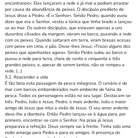
encontrareis». Eles lançaram a rede e já mal a podiam arrastar
por causa da abundância de peixes. O discípulo predileto de
Jesus disse a Pedro: «É o Senhor». Simão Pedro, quando ouviu
dizer que era o Senhor, vestiu a túnica que tinha tirado e lançou-
se ao mar. Os outros discípulos, que estavam apenas a uns
duzentos côvados da margem, vieram no barco, puxando a rede
com os peixes. Quando saltaram em terra, viram brasas acesas
com peixe em cima, e pão. Disse-lhes Jesus: «Trazei alguns dos
peixes que apanhastes agora». Simão Pedro subiu ao barco e
puxou a rede para terra, cheia de cento e cinquenta e três
grandes peixes; e, apesar de serem tantos, não se rompeu a
rede. (…)
5.2. Reacender a vida
É tão bela esta passagem da pesca milagrosa. O cenário é de
mar com barcos embandeirados num ambiente de faina da
pesca. Todos os personagens estão no seu lugar. Destacam-se
três: Pedro, João e Jesus. Pedro, o mais ardente, João o maior
amigo de Jesus que intui a visão de Jesus. O seu amor ardente
dava-lhe a dianteira. Então Pedro lançou-se à água para, por
primeiro, encontrar-se com o Senhor. Na praia já Jesus
preparava a refeição. Deus sempre vai à frente. Tinha sido uma
noite amarga para Pedro e para os amigos. A presença do