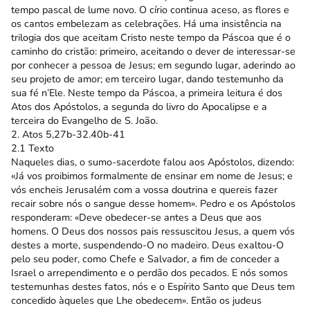
tempo pascal de lume novo. O círio continua aceso, as flores e
os cantos embelezam as celebrações. Há uma insistência na
trilogia dos que aceitam Cristo neste tempo da Páscoa que é o
caminho do cristão: primeiro, aceitando o dever de interessar-se
por conhecer a pessoa de Jesus; em segundo lugar, aderindo ao
seu projeto de amor; em terceiro lugar, dando testemunho da
sua fé n’Ele. Neste tempo da Páscoa, a primeira leitura é dos
Atos dos Apóstolos, a segunda do livro do Apocalipse e a
terceira do Evangelho de S. João.
2. Atos 5,27b-32.40b-41
2.1 Texto
Naqueles dias, o sumo-sacerdote falou aos Apóstolos, dizendo:
«Já vos proibimos formalmente de ensinar em nome de Jesus; e
vós encheis Jerusalém com a vossa doutrina e quereis fazer
recair sobre nós o sangue desse homem». Pedro e os Apóstolos
responderam: «Deve obedecer-se antes a Deus que aos
homens. O Deus dos nossos pais ressuscitou Jesus, a quem vós
destes a morte, suspendendo-O no madeiro. Deus exaltou-O
pelo seu poder, como Chefe e Salvador, a fim de conceder a
Israel o arrependimento e o perdão dos pecados. E nós somos
testemunhas destes fatos, nós e o Espírito Santo que Deus tem
concedido àqueles que Lhe obedecem». Então os judeus