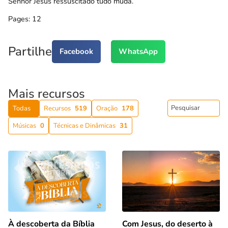
Senhor Jesus ressuscitado tudo muda.
Pages:
1
2
Partilhe
Facebook
WhatsApp
Mais recursos
Todas
Recursos
519
Oração
178
Músicas
0
Técnicas e Dinâmicas
31
Com Jesus, do deserto à
À descoberta da Bíblia