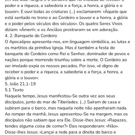
poder e a riqueza, a sabedoria e a força, a honra, a glória e o
louvor». E ouvi todas as criaturas (…) exclamarem: «Àquele que
está sentado no trono e ao Cordeiro o louvor e a honra, a glória
e o poder pelos séculos dos séculos». Os quatro Seres Vivos
diziam: «Ámen!»; e os Anciãos prostraram-se em adoração.
4. 2. Banquete do Cordeiro
O Apocalipse apresenta-nos, em linguagem simbólica, as lutas e
os martírios da primitiva Igreja. Mas é também a festa do
banquete do Cordeiro como Rei e Senhor, dominador de povos e
nações porque morrendo triunfou sobre a morte. O Cordeiro ao
ser imolado expia os nossos pecados. Por isso, «é digno de
receber o poder e a riqueza, a sabedoria e a força, a honra, a
glória e o louvor».
5. João 21,1-19
5.1 Texto
Naquele tempo, Jesus manifestou-Se outra vez aos seus
discípulos, junto do mar de Tiberíades. (…) Saíram de casa e
subiram para o barco, mas naquela noite não apanharam nada.
Ao romper da manhã, Jesus apresentou-Se na margem, mas os
discípulos não sabiam que era Ele. Disse-lhes Jesus: «Rapazes,
tendes alguma coisa de comer?» Eles responderam: «Não».
Disse-lhes Jesus: «Lançai a rede para a direita do barco e