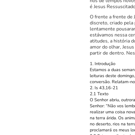
nos de tempos novo
é Jesus Ressuscitado
O frente a frente d
discreto, criado pel
lentamente pousaram
estávamos nessa cena
atitudes, a história
amor do olhar, Jesus
partir de dentro. N
1. Introdução
Estamos a duas semana
leituras deste domingo,
conversão. Relatam-no
2. Is 43,16-21
2.1 Texto
O Senhor abriu, outrora
Senhor: “Não vos lembr
realizar uma coisa nov
na terra árida. Os anim
no deserto, rios na te
proclamará os meus lo