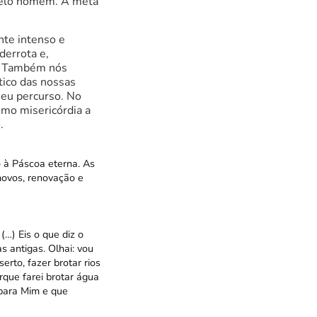
pelo homem. A meta
nte intenso e
derrota e,
s. Também nós
tico das nossas
seu percurso. No
omo misericórdia a
.
 à Páscoa eterna. As
 novos, renovação e
(…) Eis o que diz o
 antigas. Olhai: vou
rto, fazer brotar rios
rque farei brotar água
 para Mim e que