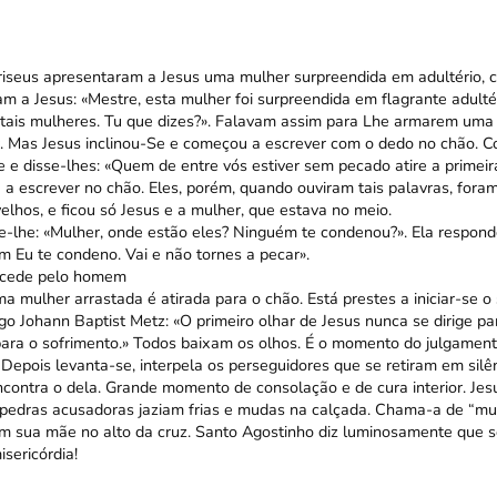
ariseus apresentaram a Jesus uma mulher surpreendida em adultério,
m a Jesus: «Mestre, esta mulher foi surpreendida em flagrante adultér
tais mulheres. Tu que dizes?». Falavam assim para Lhe armarem uma 
. Mas Jesus inclinou-Se e começou a escrever com o dedo no chão. 
e e disse-lhes: «Quem de entre vós estiver sem pecado atire a primeir
a escrever no chão. Eles, porém, quando ouviram tais palavras, fora
lhos, e ficou só Jesus e a mulher, que estava no meio.
e-lhe: «Mulher, onde estão eles? Ninguém te condenou?». Ela respond
m Eu te condeno. Vai e não tornes a pecar».
rcede pelo homem
a mulher arrastada é atirada para o chão. Está prestes a iniciar-se o 
go Johann Baptist Metz: «O primeiro olhar de Jesus nunca se dirige p
ra o sofrimento.» Todos baixam os olhos. É o momento do julgament
Depois levanta-se, interpela os perseguidores que se retiram em silê
contra o dela. Grande momento de consolação e de cura interior. Jesu
 pedras acusadoras jaziam frias e mudas na calçada. Chama-a de “m
m sua mãe no alto da cruz. Santo Agostinho diz luminosamente que s
isericórdia!