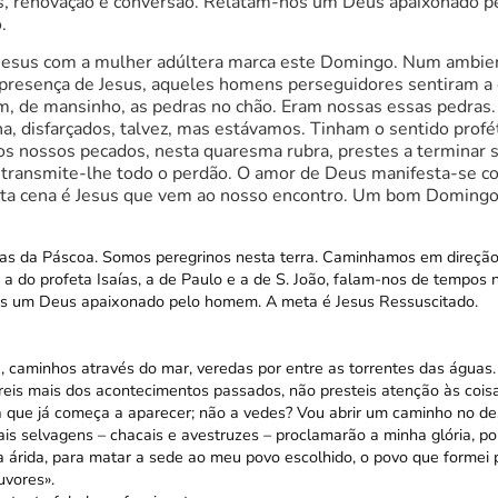
s, renovação e conversão. Relatam-nos um Deus apaixonado 
.
e Jesus com a mulher adúltera marca este Domingo. Num ambie
a presença de Jesus, aqueles homens perseguidores sentiram a 
, de mansinho, as pedras no chão. Eram nossas essas pedra
, disfarçados, talvez, mas estávamos. Tinham o sentido profé
 dos nossos pecados, nesta quaresma rubra, prestes a terminar 
 transmite-lhe todo o perdão. O amor de Deus manifesta-se c
esta cena é Jesus que vem ao nosso encontro. Um bom Domingo
s da Páscoa. Somos peregrinos nesta terra. Caminhamos em direção
 a do profeta Isaías, a de Paulo e a de S. João, falam-nos de tempos
s um Deus apaixonado pelo homem. A meta é Jesus Ressuscitado.
, caminhos através do mar, veredas por entre as torrentes das águas. 
eis mais dos acontecimentos passados, não presteis atenção às coisas
a que já começa a aparecer; não a vedes? Vou abrir um caminho no dese
ais selvagens – chacais e avestruzes – proclamarão a minha glória, po
rra árida, para matar a sede ao meu povo escolhido, o povo que formei
uvores».