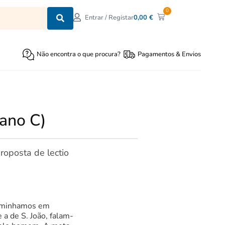
0
0,00
€
Entrar / Registar
Não encontra o que procura?
Pagamentos & Envios
(ano C)
roposta de lectio
Caminhamos em
 a de S. João, falam-