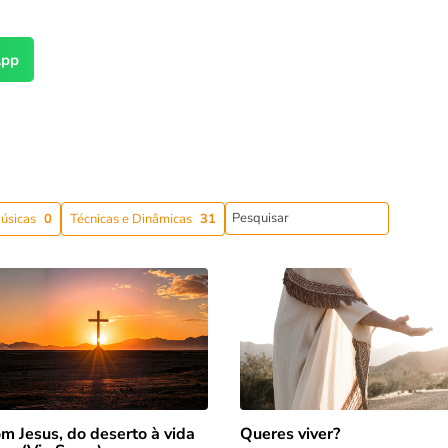
pp
úsicas
0
Técnicas e Dinâmicas
31
m Jesus, do deserto à vida
Queres viver?