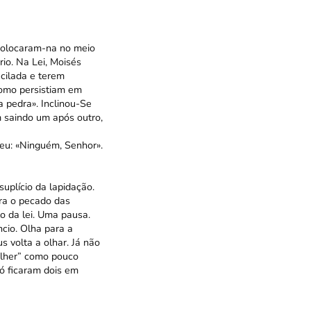
 colocaram-na no meio
io. Na Lei, Moisés
cilada e terem
Como persistiam em
a pedra». Inclinou-Se
m saindo um após outro,
eu: «Ninguém, Senhor».
suplício da lapidação.
ara o pecado das
o da lei. Uma pausa.
ncio. Olha para a
s volta a olhar. Já não
ulher” como pouco
ó ficaram dois em