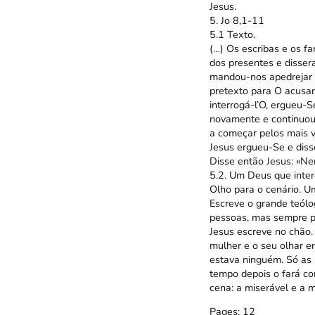
Jesus.
5. Jo 8,1-11
5.1 Texto.
(…) Os escribas e os f
dos presentes e dissera
mandou-nos apedrejar 
pretexto para O acusar
interrogá-l’O, ergueu-S
novamente e continuou 
a começar pelos mais ve
Jesus ergueu-Se e diss
Disse então Jesus: «Ne
5.2. Um Deus que inte
Olho para o cenário. Um
Escreve o grande teólo
pessoas, mas sempre pa
Jesus escreve no chão. 
mulher e o seu olhar en
estava ninguém. Só as
tempo depois o fará co
cena: a miserável e a m
Pages:
1
2