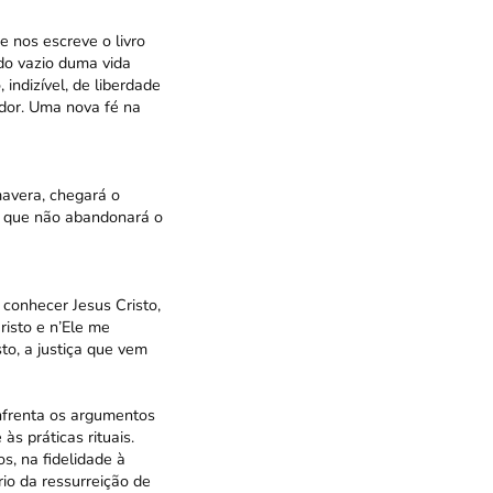
e nos escreve o livro
 do vazio duma vida
indizível, de liberdade
dor. Uma nova fé na
mavera, chegará o
é que não abandonará o
conhecer Jesus Cristo,
risto e n’Ele me
to, a justiça que vem
Enfrenta os argumentos
s práticas rituais.
s, na fidelidade à
io da ressurreição de