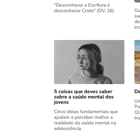
no
"Desconhecer a Escritura é
Gu
desconhecer Cristo" (DV, 26)
su
de
ir
5 coisas que deves saber
De
sobre a saúde mental dos
Um
jovens
Pa
Cinco ideias fundamentais que
QU
ajudam a perceber melhor a
tr
realidade da saúde mental na
adolescência.