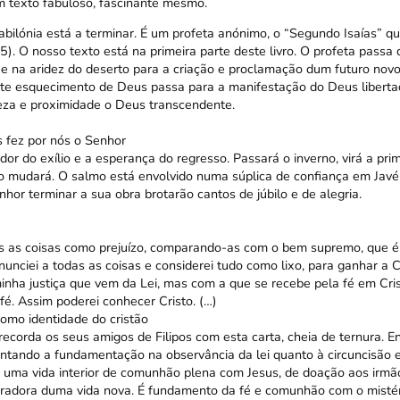
 texto fabuloso, fascinante mesmo.
bilónia está a terminar. É um profeta anónimo, o “Segundo Isaías” qu
). O nosso texto está na primeira parte deste livro. O profeta passa
 na aridez do deserto para a criação e proclamação dum futuro novo, 
nte esquecimento de Deus passa para a manifestação do Deus liberta
eza e proximidade o Deus transcendente.
 fez por nós o Senhor
or do exílio e a esperança do regresso. Passará o inverno, virá a pri
do mudará. O salmo está envolvido numa súplica de confiança em Jav
or terminar a sua obra brotarão cantos de júbilo e de alegria.
s as coisas como prejuízo, comparando-as com o bem supremo, que é 
unciei a todas as coisas e considerei tudo como lixo, para ganhar a C
inha justiça que vem da Lei, mas com a que se recebe pela fé em Cris
fé. Assim poderei conhecer Cristo. (…)
como identidade do cristão
 recorda os seus amigos de Filipos com esta carta, cheia de ternura. 
ntando a fundamentação na observância da lei quanto à circuncisão e à
ó uma vida interior de comunhão plena com Jesus, de doação aos irmão
geradora duma vida nova. É fundamento da fé e comunhão com o mistér