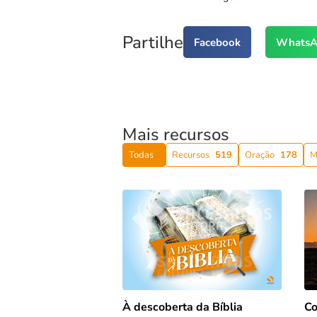
Partilhe
Facebook
WhatsA
Mais recursos
Todas
Recursos
519
Oração
178
M
Co
À descoberta da Bíblia