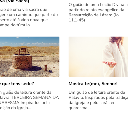
va (Via Sacra)
O guião de uma Lectio Divina a
ião de uma via sacra que
partir do relato evangélico da
gere um caminho que parte do
Ressurreição de Lázaro (Jo
serto até à vida nova que
11,1‑45)
rompe do túmulo....
 que tens sede?
Mostra‑te(me), Senhor!
 guião de leitura orante da
Um guião de leitura orante da
lavra. TERCEIRA SEMANA DA
Palavra. Inspirados pela tradiç
ARESMA Inspirados pela
da Igreja e pelo carácter
adição da Igreja...
quaresmal...