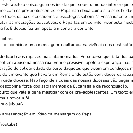
 Este apelo a coisas grandes incide quer sobre o mundo interior quer
 com os pré-adolescentes, o Papa não deixa cair a sua sensibilidade
ue todos os pais, educadores e psicólogos sabem: “a vossa idade é
ituir às mediações educativas, o Papa faz um convite: viver esta muda
fé. E depois faz um apelo a ir contra a corrente.
 pobres
e de combinar uma mensagem inculturada na vivência dos destinatár
é dedicado aos rapazes mais abandonados. Percebe-se que fala dos p
ofrem abuso na nossa rua. Vem o previsível apelo à esperança mas 
laração de solidariedade da parte daqueles que vivem em condições ma
o de um evento que haverá em Roma onde estão convidados os rapaz
m cada diocese. Não faço ideia quais das nossas dioceses vão pegar n
escobrir a força dos sacramentos da Eucaristia e da reconciliação.
urto que vale a pena mastigar com os pré-adolescentes. Um texto e
ais novos à fé.
e o jubileu}
 apresentação em vídeo da mensagem do Papa.
/youtube}