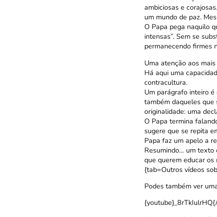
ambiciosas e corajosas.
um mundo de paz. Mesmo
O Papa pega naquilo q
intensas”. Sem se subst
permanecendo firmes na 
Uma atenção aos mais
Há aqui uma capacidad
contracultura.
Um parágrafo inteiro 
também daqueles que s
originalidade: uma dec
O Papa termina faland
sugere que se repita e
Papa faz um apelo a red
Resumindo… um texto c
que querem educar os m
{tab=Outros vídeos sobr
Podes também ver uma
{youtube}_8rTkIulrHQ{