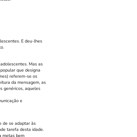
lescentes. E deu-lhes
o.
 adolescentes. Mas as
 popular que designa
nes) referem-se os
leitura da mensagem, as
s genéricos, aqueles
municação e
e de se adaptar às
nde tarefa desta idade.
 a metas bem