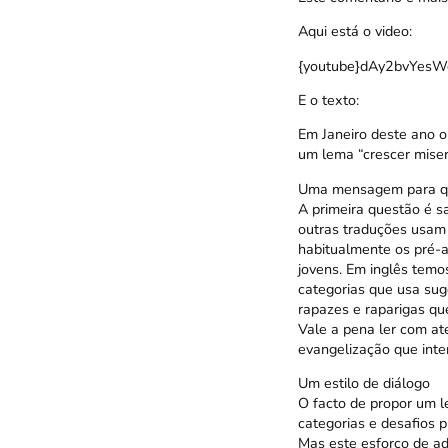
Aqui está o video:
{youtube}dAy2bvYesWg
E o texto:
Em Janeiro deste ano o
um lema “crescer miser
Uma mensagem para 
A primeira questão é s
outras traduções usam 
habitualmente os pré-
jovens. Em inglês temo
categorias que usa sug
rapazes e raparigas que
Vale a pena ler com a
evangelização que inte
Um estilo de diálogo
O facto de propor um l
categorias e desafios p
Mas este esforço de ad