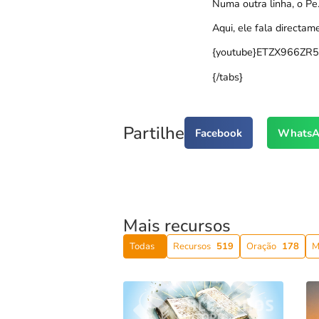
Numa outra linha, o Pe
Aqui, ele fala directam
{youtube}ETZX966ZR5s
{/tabs}
Partilhe
Facebook
WhatsA
Mais recursos
Todas
Recursos
519
Oração
178
M