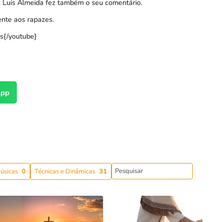
. Luís Almeida fez também o seu comentário.
ente aos rapazes.
{/youtube}
pp
úsicas
0
Técnicas e Dinâmicas
31