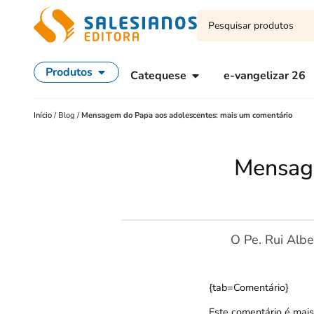
Produtos
Catequese
e-vangelizar 26
Início
/
Blog
/
Mensagem do Papa aos adolescentes: mais um comentário
Mensage
O Pe. Rui Albe
{tab=Comentário}
Este comentário é mais 