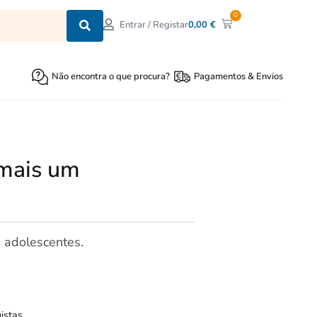
0
0,00
€
Entrar / Registar
Não encontra o que procura?
Pagamentos & Envios
 mais um
s adolescentes.
istas.