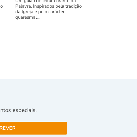
Um guião de leitura orante da
ão
Palavra. Inspirados pela tradição
da Igreja e pelo carácter
quaresmal...
tos especiais.