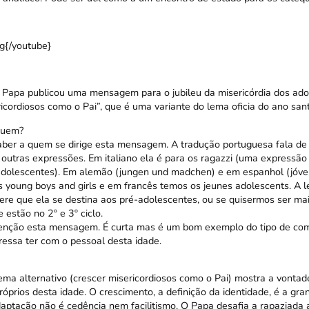
{/youtube}
 Papa publicou uma mensagem para o jubileu da misericórdia dos ado
icordiosos como o Pai”, que é uma variante do lema oficia do ano sant
quem?
aber a quem se dirige esta mensagem. A tradução portuguesa fala de
outras expressões. Em italiano ela é para os ragazzi (uma expressão
adolescentes). Em alemão (jungen und madchen) e em espanhol (jóve
s young boys and girls e em francês temos os jeunes adolescents. A 
ere que ela se destina aos pré-adolescentes, ou se quisermos ser mai
 estão no 2º e 3º ciclo.
tenção esta mensagem. É curta mas é um bom exemplo do tipo de co
ressa ter com o pessoal desta idade.
ema alternativo (crescer misericordiosos como o Pai) mostra a vontad
róprios desta idade. O crescimento, a definição da identidade, é a gra
aptação não é cedência nem facilitismo. O Papa desafia a rapaziada