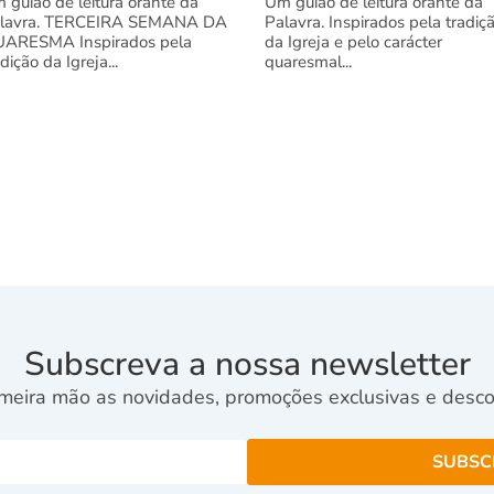
 guião de leitura orante da
Um guião de leitura orante da
lavra. TERCEIRA SEMANA DA
Palavra. Inspirados pela tradiç
ARESMA Inspirados pela
da Igreja e pelo carácter
adição da Igreja...
quaresmal...
Subscreva a nossa newsletter
meira mão as novidades, promoções exclusivas e descon