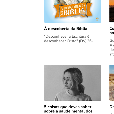
Co
À descoberta da Bíblia
no
"Desconhecer a Escritura é
Gu
desconhecer Cristo" (DV, 26)
su
de
ir
5 coisas que deves saber
De
sobre a saúde mental dos