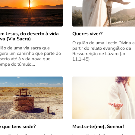
m Jesus, do deserto à vida
Queres viver?
va (Via Sacra)
O guião de uma Lectio Divina a
ião de uma via sacra que
partir do relato evangélico da
gere um caminho que parte do
Ressurreição de Lázaro (Jo
serto até à vida nova que
11,1‑45)
rompe do túmulo....
 que tens sede?
Mostra‑te(me), Senhor!