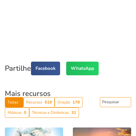
Partilhe
Facebook
WhatsApp
Mais recursos
Todas
Recursos
519
Oração
178
Músicas
0
Técnicas e Dinâmicas
31