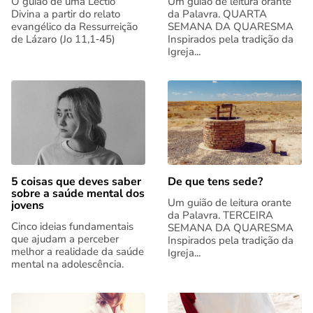
O guião de uma Lectio
Um guião de leitura orante
Divina a partir do relato
da Palavra. QUARTA
evangélico da Ressurreição
SEMANA DA QUARESMA
de Lázaro (Jo 11,1‑45)
Inspirados pela tradição da
Igreja...
5 coisas que deves saber
De que tens sede?
sobre a saúde mental dos
Um guião de leitura orante
jovens
da Palavra. TERCEIRA
Cinco ideias fundamentais
SEMANA DA QUARESMA
que ajudam a perceber
Inspirados pela tradição da
melhor a realidade da saúde
Igreja...
mental na adolescência.