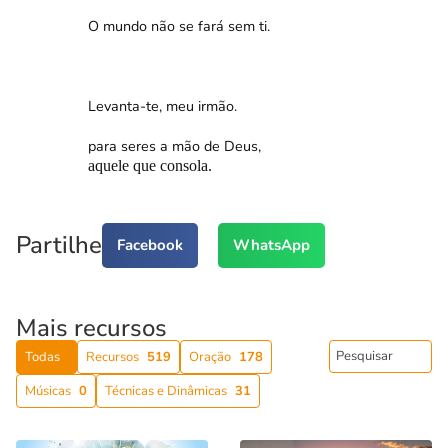
O mundo não se fará sem ti.
Levanta-te, meu irmão.
para seres a mão de Deus,
aquele que consola.
Partilhe
Facebook
WhatsApp
Mais recursos
Todas
Recursos
519
Oração
178
Músicas
0
Técnicas e Dinâmicas
31