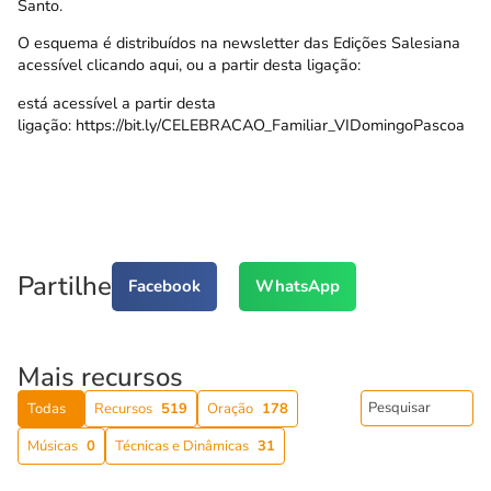
Santo.
O esquema é distribuídos na newsletter das Edições Salesiana
acessível
clicando aqui
, ou a partir desta ligação:
está acessível a partir desta
ligação:
https://bit.ly/CELEBRACAO_Familiar_VIDomingoPascoa
Partilhe
Facebook
WhatsApp
Mais recursos
Todas
Recursos
519
Oração
178
Músicas
0
Técnicas e Dinâmicas
31