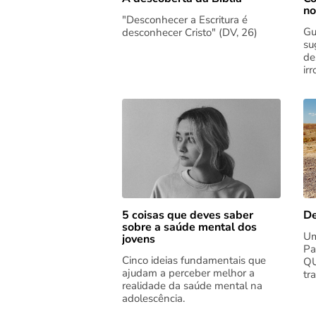
no
"Desconhecer a Escritura é
Gu
desconhecer Cristo" (DV, 26)
su
de
ir
5 coisas que deves saber
De
sobre a saúde mental dos
Um
jovens
Pa
Cinco ideias fundamentais que
QU
ajudam a perceber melhor a
tr
realidade da saúde mental na
adolescência.