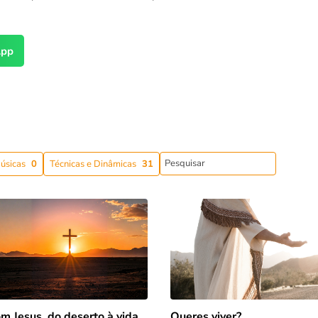
pp
úsicas
0
Técnicas e Dinâmicas
31
m Jesus, do deserto à vida
Queres viver?