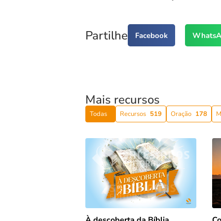
Partilhe
Facebook
WhatsA
Mais recursos
Todas
Recursos
519
Oração
178
M
Co
À descoberta da Bíblia