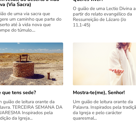
va (Via Sacra)
O guião de uma Lectio Divina a
ião de uma via sacra que
partir do relato evangélico da
gere um caminho que parte do
Ressurreição de Lázaro (Jo
serto até à vida nova que
11,1‑45)
rompe do túmulo....
 que tens sede?
Mostra‑te(me), Senhor!
 guião de leitura orante da
Um guião de leitura orante da
lavra. TERCEIRA SEMANA DA
Palavra. Inspirados pela tradiç
ARESMA Inspirados pela
da Igreja e pelo carácter
adição da Igreja...
quaresmal...