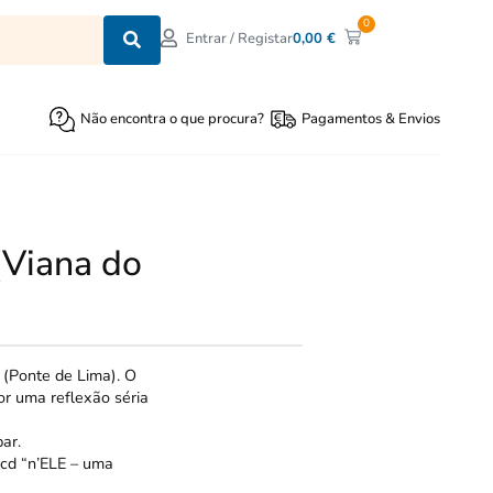
0
0,00
€
Entrar / Registar
Não encontra o que procura?
Pagamentos & Envios
(Viana do
 (Ponte de Lima). O
or uma reflexão séria
par.
 cd “n’ELE – uma