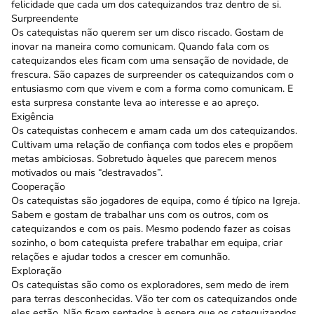
felicidade que cada um dos catequizandos traz dentro de si.
Surpreendente
Os catequistas não querem ser um disco riscado. Gostam de
inovar na maneira como comunicam. Quando fala com os
catequizandos eles ficam com uma sensação de novidade, de
frescura. São capazes de surpreender os catequizandos com o
entusiasmo com que vivem e com a forma como comunicam. E
esta surpresa constante leva ao interesse e ao apreço.
Exigência
Os catequistas conhecem e amam cada um dos catequizandos.
Cultivam uma relação de confiança com todos eles e propõem
metas ambiciosas. Sobretudo àqueles que parecem menos
motivados ou mais “destravados”.
Cooperação
Os catequistas são jogadores de equipa, como é típico na Igreja.
Sabem e gostam de trabalhar uns com os outros, com os
catequizandos e com os pais. Mesmo podendo fazer as coisas
sozinho, o bom catequista prefere trabalhar em equipa, criar
relações e ajudar todos a crescer em comunhão.
Exploração
Os catequistas são como os exploradores, sem medo de irem
para terras desconhecidas. Vão ter com os catequizandos onde
eles estão. Não ficam sentados à espera que os catequizandos