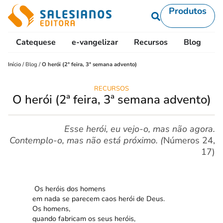
Produtos
Catequese
e-vangelizar
Recursos
Blog
L
Início
/
Blog
/
O herói (2ª feira, 3ª semana advento)
RECURSOS
O herói (2ª feira, 3ª semana advento)
Esse herói, eu vejo-o, mas não agora.
Contemplo-o, mas não está próximo. (
Números 24,
17)
Os heróis dos homens
em nada se parecem caos herói de Deus.
Os homens,
quando fabricam os seus heróis,