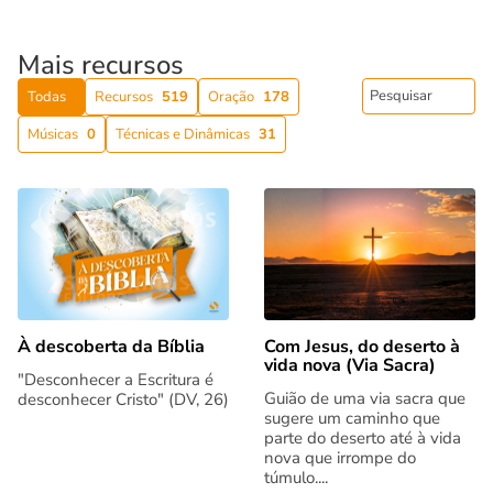
Mais recursos
Todas
Recursos
519
Oração
178
Músicas
0
Técnicas e Dinâmicas
31
Com Jesus, do deserto à
À descoberta da Bíblia
vida nova (Via Sacra)
"Desconhecer a Escritura é
Guião de uma via sacra que
desconhecer Cristo" (DV, 26)
sugere um caminho que
parte do deserto até à vida
nova que irrompe do
túmulo....