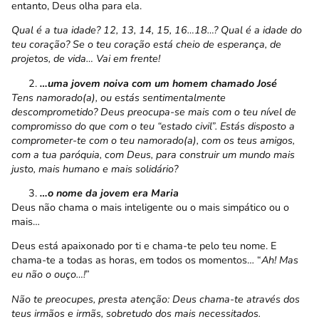
entanto, Deus olha para ela.
Qual é a tua idade? 12, 13, 14, 15, 16…18…? Qual é a idade do
teu coração? Se o teu coração está cheio de esperança, de
projetos, de vida… Vai em frente!
…uma jovem noiva com um homem chamado José
Tens namorado(a), ou estás sentimentalmente
descomprometido? Deus preocupa-se mais com o teu nível de
compromisso do que com o teu “estado civil”. Estás disposto a
comprometer-te com o teu namorado(a), com os teus amigos,
com a tua paróquia, com Deus, para construir um mundo mais
justo, mais humano e mais solidário?
…o nome da jovem era Maria
Deus não chama o mais inteligente ou o mais simpático ou o
mais…
Deus está apaixonado por ti e chama-te pelo teu nome. E
chama-te a todas as horas, em todos os momentos… “
Ah! Mas
eu não o ouço…!
”
Não te preocupes, presta atenção: Deus chama-te através dos
teus irmãos e irmãs, sobretudo dos mais necessitados.