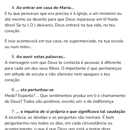
Ao entrar em casa de Maria…
E tu que pensavas que era preciso ir à igreja, a um mosteiro ou
até mesmo ao deserto para que Deus reparasse em ti! Nada
disso! Se tu ( O ) deixares, Deus entrará na tua vida, no teu
coração.
E isso acontecerá em tua casa, no supermercado, na tua escola
ou num retiro…
Ao ouvir estas palavras…
A mensagem com que Deus te contacta é pessoal, é diferente
para cada um dos seus filhos. O importante é que permaneças
em atitude de escuta e não silencies nem apagues o teu
coração.
… ela perturbou-se
Medo? Espanto? … Que sentimentos produz em ti o chamamento
de Deus? Todos são positivos, exceto um: o da indiferença.
… e inquiria de si própria o que significava tal saudação
A incerteza, as dúvidas e as perguntas são normais. É bom
perguntarmo-nos todos os dias, em cada circunstância ou
acontecimento, o que é que Deus nos está a tentar dizer.